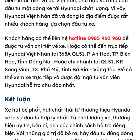
điểm khác biệt và ưu Việt hơn, phù hợp với nhu cầu
đầu tư một dòng xe tải Hyundai chất lượng. Vì vậy,
Hyundai Việt Nhân đã và đang là địa điểm được rất
nhiều khách hàng lựa chọn đầu tư xe.
Khách hàng có thể liên hệ
hotline 0985 960 960
để
được tư vấn chi tiết về xe. Hoặc có thể đến trực tiếp
Hyundai Việt Nhân tại 368A QL51, P. An Hoà, TP. Biên
Hoà, Tỉnh Đồng Nai. Hoặc chi nhánh tại QL51, KP.
Song Vĩnh, TX. Phú Mỹ, Tỉnh Bà Rịa – Vũng Tàu. Để có
thể xem xe trực tiếp và được đội ngũ tư vấn viên
Hyundai hỗ trợ chu đáo nhất.
Kết luận
Xe hút bể phốt, hút chất thải từ thương hiệu Hyundai
sẽ là sự đầu tư hợp lý nhất. Từ chất lượng xe, thương
hiệu uy tín, bền bỉ, đến các chính sách hỗ trợ riêng
biệt. Với những giá trị đã bỏ ra, hãy đầu tư đúng dòng