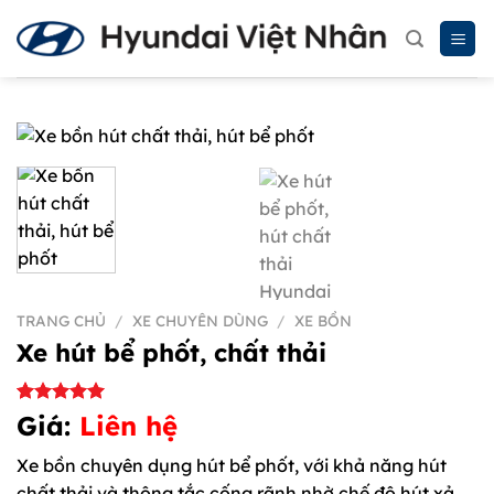
Chuyển
đến
nội
dung
TRANG CHỦ
/
XE CHUYÊN DÙNG
/
XE BỒN
Xe hút bể phốt, chất thải
5.00
1
trên 5
Giá:
Liên hệ
dựa trên
đánh giá
Xe bồn chuyên dụng hút bể phốt, với khả năng
hút
chất thải và thông tắc cống rãnh nhờ chế độ hút xả