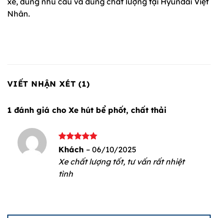
xe, đúng nhu cầu và đúng chất lượng tại Hyundai Việt
Nhân.
VIẾT NHẬN XÉT (1)
1 đánh giá cho
Xe hút bể phốt, chất thải
Được xếp
Khách
–
06/10/2025
hạng
5
5
Xe chất lượng tốt, tư vấn rất nhiệt
sao
tình