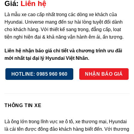
5.00
1
trên 5
Giá:
Liên hệ
dựa trên
đánh giá
Là mẫu xe cao cấp nhất trong các dòng xe khách của
Hyundai. Universe mang đến sự hài lòng tuyệt đối dành
cho khách hàng. Với thiết kế sang trọng, đẳng cấp, loạt
tiện nghi hiện đại & khả năng vận hành êm ái, ấn tượng.
Liên hệ nhận báo giá chi tiết và chương trình ưu đãi
mới nhất tại đại lý Hyundai Việt Nhân.
HOTLINE: 0985 960 960
NHẬN BÁO GIÁ
THÔNG TIN XE
Là ông lớn trong lĩnh vực xe ô tô, xe thương mại, Hyundai
là cái tên được đông đảo khách hàng biết đến. Với thương