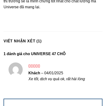
thị trường sẽ là minh chứng tốt nhất cho chất lượng mà
Universe đã mang lại.
VIẾT NHẬN XÉT (1)
1 đánh giá cho
UNIVERSE 47 CHỖ
Được xếp
Khách
–
04/01/2025
hạng
5
5 sao
Xe tốt, dịch vụ quá ok, rất hài lòng