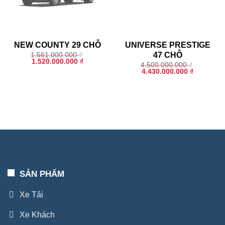
NEW COUNTY 29 CHỖ
UNIVERSE PRESTIGE
47 CHỖ
1.561.000.000
₫
Original
Current
1.520.000.000
₫
4.500.000.000
₫
price
price
Original
Current
4.430.000.000
₫
was:
is:
price
price
1.561.000.000 ₫.
1.520.000.000 ₫.
was:
is:
4.500.000.000 ₫.
4.430.000
SẢN PHẨM
Xe Tải
Xe Khách