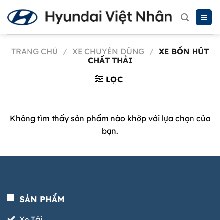
Chuyển
đến
nội
dung
TRANG CHỦ
/
XE CHUYÊN DÙNG
/
XE BỒN HÚT
CHẤT THẢI
LỌC
Không tìm thấy sản phẩm nào khớp với lựa chọn của
bạn.
SẢN PHẨM
Xe Tải