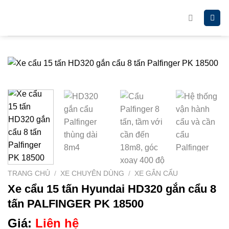
Chuyển
đến
nội
dung
TRANG CHỦ
/
XE CHUYÊN DÙNG
/
XE GẮN CẨU
Xe cẩu 15 tấn Hyundai HD320 gắn cẩu 8
tấn PALFINGER PK 18500
Giá:
Liên hệ