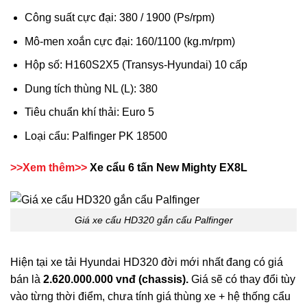
Công suất cực đại: 380 / 1900 (Ps/rpm)
Mô-men xoắn cực đại: 160/1100 (kg.m/rpm)
Hộp số: H160S2X5 (Transys-Hyundai) 10 cấp
Dung tích thùng NL (L): 380
Tiêu chuẩn khí thải: Euro 5
Loại cẩu: Palfinger PK 18500
>>Xem thêm>>
Xe cẩu 6 tấn New Mighty EX8L
Giá xe cẩu HD320 gắn cẩu Palfinger
Hiện tại xe tải Hyundai HD320 đời mới nhất đang có giá
bán là
2.620.000.000 vnđ (chassis).
Giá sẽ có thay đổi tùy
vào từng thời điểm, chưa tính giá thùng xe + hệ thống cẩu