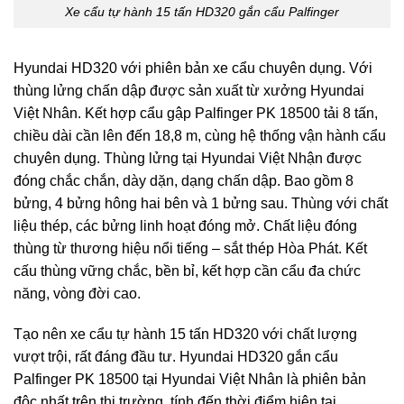
Xe cẩu tự hành 15 tấn HD320 gắn cẩu Palfinger
Hyundai HD320 với phiên bản xe cẩu chuyên dụng. Với
thùng lửng chấn dập được sản xuất từ xưởng Hyundai
Việt Nhân. Kết hợp cẩu gập Palfinger PK 18500 tải 8 tấn,
chiều dài cần lên đến 18,8 m, cùng hệ thống vận hành cẩu
chuyên dụng. Thùng lửng tại Hyundai Việt Nhận được
đóng chắc chắn, dày dặn, dạng chấn dập. Bao gồm 8
bửng, 4 bửng hông hai bên và 1 bửng sau. Thùng với chất
liệu thép, các bửng linh hoạt đóng mở. Chất liệu đóng
thùng từ thương hiệu nổi tiếng – sắt thép Hòa Phát. Kết
cấu thùng vững chắc, bền bỉ, kết hợp cần cẩu đa chức
năng, vòng đời cao.
Tạo nên xe cẩu tự hành 15 tấn HD320 với chất lượng
vượt trội, rất đáng đầu tư. Hyundai HD320 gắn cẩu
Palfinger PK 18500 tại Hyundai Việt Nhân là phiên bản
độc nhất trên thị trường, tính đến thời điểm hiện tại.