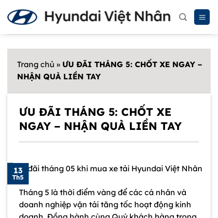
Chuyển
đến
nội
dung
Trang chủ
»
ƯU ĐÃI THÁNG 5: CHỐT XE NGAY –
NHẬN QUÀ LIỀN TAY
ƯU ĐÃI THÁNG 5: CHỐT XE
NGAY – NHẬN QUÀ LIỀN TAY
13
Th5
Tháng 5 là thời điểm vàng để các cá nhân và
doanh nghiệp vận tải tăng tốc hoạt động kinh
doanh. Đồng hành cùng Quý khách hàng trong