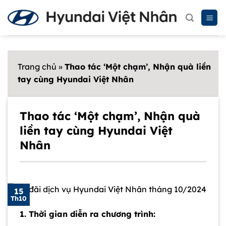
Chuyển
đến
nội
dung
Trang chủ
»
Thao tác ‘Một chạm’, Nhận quà liền
tay cùng Hyundai Việt Nhân
Thao tác ‘Một chạm’, Nhận quà
liền tay cùng Hyundai Việt
Nhân
15
Th10
1. Thời gian diễn ra chương trình: