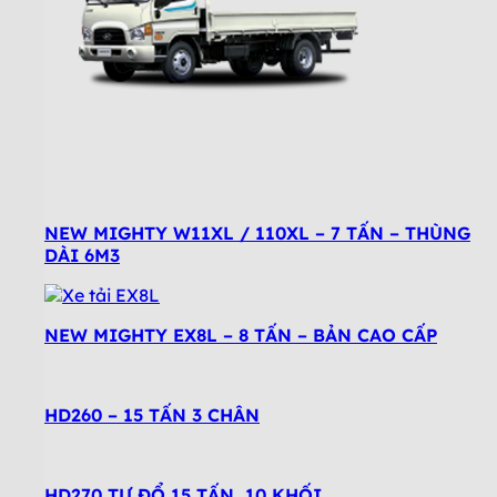
NEW MIGHTY W11XL / 110XL – 7 TẤN – THÙNG
DÀI 6M3
NEW MIGHTY EX8L – 8 TẤN – BẢN CAO CẤP
HD260 – 15 TẤN 3 CHÂN
HD270 TỰ ĐỔ 15 TẤN, 10 KHỐI