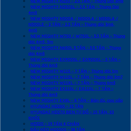
NEW MIGHTY N250 – 2.5 TẤN – Thùng Dài 3m6
NEW MIGHTY N250SL – 2.5 TẤN – Thùng Dài
4m5
NEW MIGHTY N500A / N500LA / N550LA /
N500LE – 2 TẤN – 2.5 TẤN – Thùng dài 3m6,
4m5
NEW MIGHTY W750 / W750L – 3.5 TẤN – Thùng
dài 4m5, 5m
NEW MIGHTY N650L 3 TẤN – 3.5 TẤN – Thùng
dài 4m5
NEW MIGHTY EX900SL / EX900XL – 5 TẤN –
Thùng dài 6m3
NEW MIGHTY W11S – 7 TẤN – Thùng dài 5m
NEW MIGHTY W11SL – 7 TẤN – Thùng dài 5m7
NEW MIGHTY W11XL – 7 TẤN – Thùng 6m3
NEW MIGHTY EX11SL / EX11XL – 7 TẤN –
Thùng dài 6m3
NEW MIGHTY EX8L – 8 TẤN – Bản đủ, cao cấp
HYUNDAI HD260 – 15 TẤN
HYUNDAI HD270 BEN TỰ ĐỔ – 15 TẤN, 10
KHỐI
HD320 – 19 TẤN 4 CHÂN
ĐẦU KÉO HD1000 – 38 TẤN