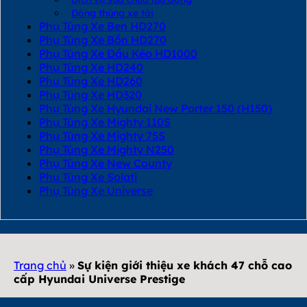
Đóng thùng xe tải
Phụ Tùng Xe Ben HD270
Phụ Tùng Xe Bồn HD270
Phụ Tùng Xe Đầu Kéo HD1000
Phụ Tùng Xe HD240
Phụ Tùng Xe HD260
Phụ Tùng Xe HD320
Phụ Tùng Xe Hyundai New Porter 150 (H150)
Phụ Tùng Xe Mighty 110S
Phụ Tùng Xe Mighty 75S
Phụ Tùng Xe Mighty N250
Phụ Tùng Xe New County
Phụ Tùng Xe Solati
Phụ Tùng Xe Universe
Trang chủ
»
Sự kiện giới thiệu xe khách 47 chỗ cao
cấp Hyundai Universe Prestige