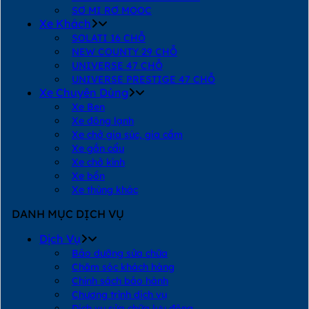
SƠ MI RƠ MOOC
Xe Khách
SOLATI 16 CHỖ
NEW COUNTY 29 CHỖ
UNIVERSE 47 CHỖ
UNIVERSE PRESTIGE 47 CHỖ
Xe Chuyên Dùng
Xe Ben
Xe đông lạnh
Xe chở gia súc, gia cầm
Xe gắn cẩu
Xe chở kính
Xe bồn
Xe thùng khác
DANH MỤC DỊCH VỤ
Dịch Vụ
Bảo dưỡng sửa chữa
Chăm sóc khách hàng
Chính sách bảo hành
Chương trình dịch vụ
Dịch vụ sửa chữa lưu động