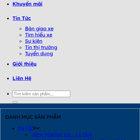
Khuyến mãi
Tin Tức
Bàn giao xe
Tìm hiểu xe
Sự kiện
Tin thị trường
Tuyển dụng
Giới thiệu
Liên Hệ
Tìm
kiếm:
DANH MỤC SẢN PHẨM
Xe Tải
NEW PORTER 150 – 1.5 TẤN