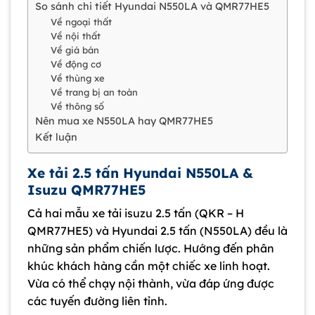
So sánh chi tiết Hyundai N550LA và QMR77HE5
Về ngoại thất
Về nội thất
Về giá bán
Về động cơ
Về thùng xe
Về trang bị an toàn
Về thông số
Nên mua xe N550LA hay QMR77HE5
Kết luận
Xe tải 2.5 tấn Hyundai N550LA &
Isuzu QMR77HE5
Cả hai mẫu xe tải isuzu 2.5 tấn (QKR – H
QMR77HE5) và Hyundai 2.5 tấn (N550LA) đều là
những sản phẩm chiến lược. Hướng đến phân
khúc khách hàng cần một chiếc xe linh hoạt.
Vừa có thể chạy nội thành, vừa đáp ứng được
các tuyến đường liên tỉnh.