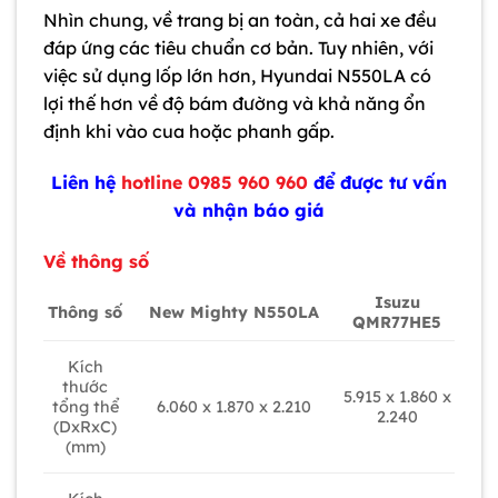
Nhìn chung, về trang bị an toàn, cả hai xe đều
đáp ứng các tiêu chuẩn cơ bản. Tuy nhiên, với
việc sử dụng lốp lớn hơn, Hyundai N550LA có
lợi thế hơn về độ bám đường và khả năng ổn
định khi vào cua hoặc phanh gấp.
Liên hệ
hotline 0985 960 960
để được tư vấn
và nhận báo giá
Về thông số
Isuzu
New Mighty N550LA
Thông số
QMR77HE5
Kích
thước
5.915 x 1.860 x
6.060 x 1.870 x 2.210
tổng thể
2.240
(DxRxC)
(mm)