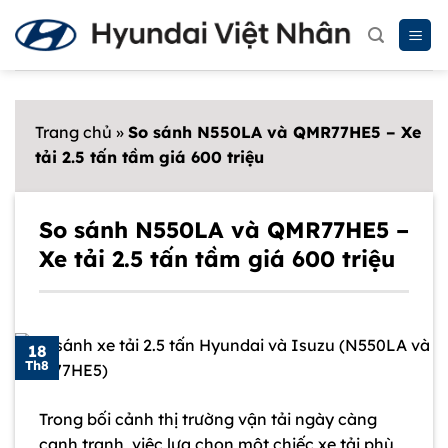
Chuyển
đến
nội
dung
Trang chủ
»
So sánh N550LA và QMR77HE5 – Xe
tải 2.5 tấn tầm giá 600 triệu
So sánh N550LA và QMR77HE5 –
Xe tải 2.5 tấn tầm giá 600 triệu
18
Th8
Trong bối cảnh thị trường vận tải ngày càng
cạnh tranh, việc lựa chọn một chiếc xe tải phù