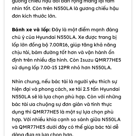
gương chiếu hậu đôi bản rộng mang lại tầm
nhìn tốt. Còn trên N550LA là gương chiếu hậu
đơn kích thước lớn.
Bánh xe và lốp:
Đây là một điểm mạnh đáng
chú ý của Hyundai N550LA. Xe được trang bị
lốp lớn đồng bộ 7.00R16, giúp tăng khả năng
chịu tải, bám đường tốt hơn và vận hành ổn
định trên nhiều địa hình. Còn Isuzu QMR77HE5
sử dụng lốp 7.00-15 12PR nhỏ hơn N550LA.
Nhìn chung, nếu bác tài là người yêu thích sự
hiện đại và phong cách, xe tải 2.5 tấn Hyundai
N550LA sẽ là lựa chọn phù hợp. Còn với những
bác tài ưa chuộng sự đơn giản và tính thực
dụng thì QMR77HE5 là một sự lựa chọn phù
hợp. Với nhiều khía cạnh so sánh giữa N550LA
và QMR77HE5 dưới đây có thể giúp bác tài dễ
dàng đưa ra lựa chọn hơn.