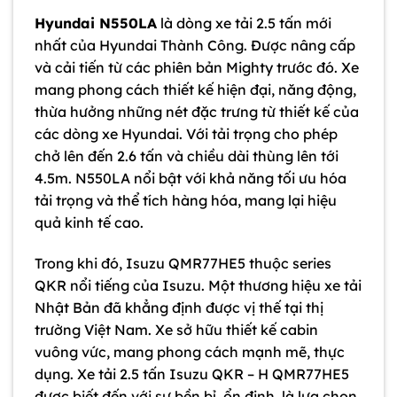
Hyundai N550LA
là dòng xe tải 2.5 tấn mới
nhất của Hyundai Thành Công. Được nâng cấp
và cải tiến từ các phiên bản Mighty trước đó. Xe
mang phong cách thiết kế hiện đại, năng động,
thừa hưởng những nét đặc trưng từ thiết kế của
các dòng xe Hyundai. Với tải trọng cho phép
chở lên đến 2.6 tấn và chiều dài thùng lên tới
4.5m. N550LA nổi bật với khả năng tối ưu hóa
tải trọng và thể tích hàng hóa, mang lại hiệu
quả kinh tế cao.
Trong khi đó, Isuzu QMR77HE5 thuộc series
QKR nổi tiếng của Isuzu. Một thương hiệu xe tải
Nhật Bản đã khẳng định được vị thế tại thị
trường Việt Nam. Xe sở hữu thiết kế cabin
vuông vức, mang phong cách mạnh mẽ, thực
dụng. Xe tải 2.5 tấn Isuzu QKR – H QMR77HE5
được biết đến với sự bền bỉ, ổn định, là lựa chọn