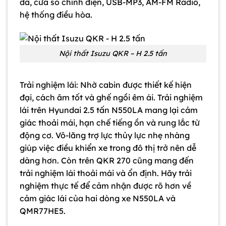
da, cửa sổ chỉnh điện, USB-MP3, AM-FM Radio,
hệ thống điều hòa.
Nội thất Isuzu QKR – H 2.5 tấn
Trải nghiệm lái: Nhờ cabin được thiết kế hiện
đại, cách âm tốt và ghế ngồi êm ái. Trải nghiệm
lái trên Hyundai 2.5 tấn N550LA mang lại cảm
giác thoải mái, hạn chế tiếng ồn và rung lắc từ
động cơ. Vô-lăng trợ lực thủy lực nhẹ nhàng
giúp việc điều khiển xe trong đô thị trở nên dễ
dàng hơn. Còn trên QKR 270 cũng mang đến
trải nghiệm lái thoải mái và ổn định. Hãy trải
nghiệm thực tế để cảm nhận được rõ hơn về
cảm giác lái của hai dòng xe N550LA và
QMR77HE5.