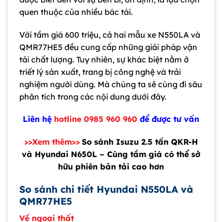
quen thuộc của nhiều bác tài.
Với tầm giá 600 triệu, cả hai mẫu xe N550LA và
QMR77HE5 đều cung cấp những giải pháp vận
tải chất lượng. Tuy nhiên, sự khác biệt nằm ở
triết lý sản xuất, trang bị công nghệ và trải
nghiệm người dùng. Mà chúng ta sẽ cùng đi sâu
phân tích trong các nội dung dưới đây.
Liên hệ
hotline 0985 960 960
để được tư vấn
>>Xem thêm>>
So sánh Isuzu 2.5 tấn QKR-H
và Hyundai N650L – Cùng tầm giá có thể sở
hữu phiên bản tải cao hơn
So sánh chi tiết Hyundai N550LA và
QMR77HE5
Về ngoại thất