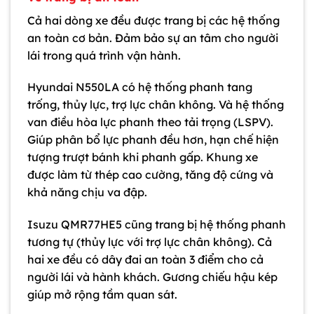
Cả hai dòng xe đều được trang bị các hệ thống
an toàn cơ bản. Đảm bảo sự an tâm cho người
lái trong quá trình vận hành.
Hyundai N550LA có hệ thống phanh tang
trống, thủy lực, trợ lực chân không. Và hệ thống
van điều hòa lực phanh theo tải trọng (LSPV).
Giúp phân bổ lực phanh đều hơn, hạn chế hiện
tượng trượt bánh khi phanh gấp. Khung xe
được làm từ thép cao cường, tăng độ cứng và
khả năng chịu va đập.
Isuzu QMR77HE5 cũng trang bị hệ thống phanh
tương tự (thủy lực với trợ lực chân không). Cả
hai xe đều có dây đai an toàn 3 điểm cho cả
người lái và hành khách. Gương chiếu hậu kép
giúp mở rộng tầm quan sát.