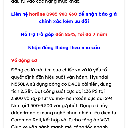
đầu tư vào các hạng mục khác.
Liên hệ
hotline 0985 960 960
để nhận báo giá
chính xác kèm ưu đãi
Hỗ trợ trả góp
đến
85%
, tối đa
7 năm
Nhận đóng thùng theo nhu cầu
Về động cơ
Động cơ là trái tim của chiếc xe và là yếu tố
quyết định đến hiệu suất vận hành.
Hyundai
N550LA sử dụng động cơ D4CB cải tiến, dung
tích 2.5 lít. Đạt công suất cực đại 136 PS tại
3.800 vòng/phút và mô-men xoắn cực đại 294
Nm tại 1.500-3.500 vòng/phút. Động cơ này
được trang bị công nghệ phun nhiên liệu điện tử
Common Rail, kết hợp với Turbo tăng áp VGT.
Giúp xe vận hành mạnh mẽ, tăng tốc nhanh,