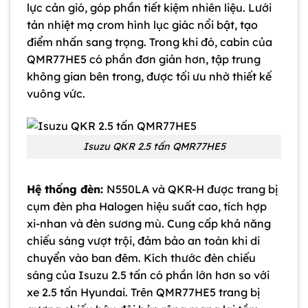
lực cản gió, góp phần tiết kiệm nhiên liệu. Lưới
tản nhiệt mạ crom hình lục giác nổi bật, tạo
điểm nhấn sang trọng. Trong khi đó, cabin của
QMR77HE5 có phần đơn giản hơn, tập trung
k
hông gian bên trong, được tối ưu nhờ thiết kế
vuông vức.
Isuzu QKR 2.5 tấn QMR77HE5
Hệ thống đèn:
N550LA và QKR-H được trang bị
cụm đèn pha Halogen hiệu suất cao, tích hợp
xi-nhan và đèn sương mù. Cung cấp khả năng
chiếu sáng vượt trội, đảm bảo an toàn khi di
chuyển vào ban đêm. Kích thước đèn chiếu
sáng của Isuzu 2.5 tấn có phần lớn hơn so với
xe 2.5 tấn Hyundai. Trên QMR77HE5 trang bị