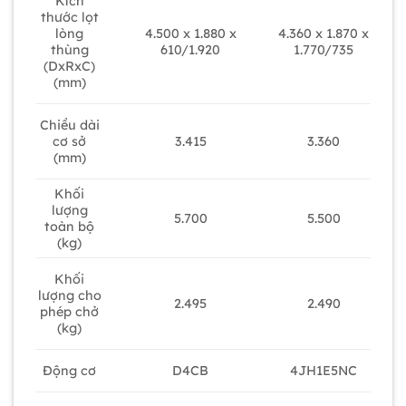
Kích
thước lọt
4.500 x 1.880 x
4.360 x 1.870 x
lòng
610/1.920
1.770/735
thùng
(DxRxC)
(mm)
Chiều dài
3.415
cơ sở
3.360
(mm)
Khối
lượng
5.700
5.500
toàn bộ
(kg)
Khối
lượng cho
2.495
2.490
phép chở
(kg)
D4CB
Động cơ
4JH1E5NC