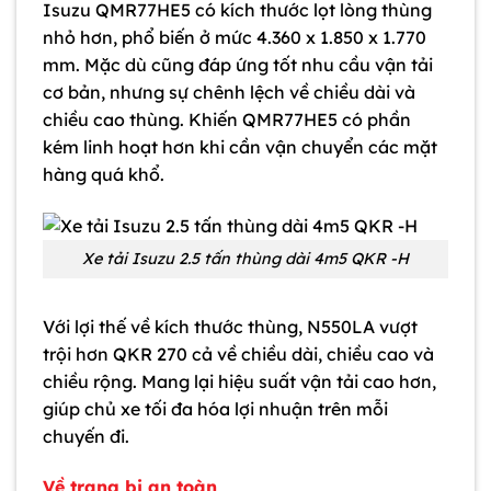
Isuzu QMR77HE5 có kích thước lọt lòng thùng
nhỏ hơn, phổ biến ở mức 4.360 x 1.850 x 1.770
mm. Mặc dù cũng đáp ứng tốt nhu cầu vận tải
cơ bản, nhưng sự chênh lệch về chiều dài và
chiều cao thùng. Khiến QMR77HE5 có phần
kém linh hoạt hơn khi cần vận chuyển các mặt
hàng quá khổ.
Xe tải Isuzu 2.5 tấn thùng dài 4m5 QKR -H
Với lợi thế về kích thước thùng, N550LA vượt
trội hơn QKR 270 cả về chiều dài, chiều cao và
chiều rộng. Mang lại hiệu suất vận tải cao hơn,
giúp chủ xe tối đa hóa lợi nhuận trên mỗi
chuyến đi.
Về trang bị an toàn