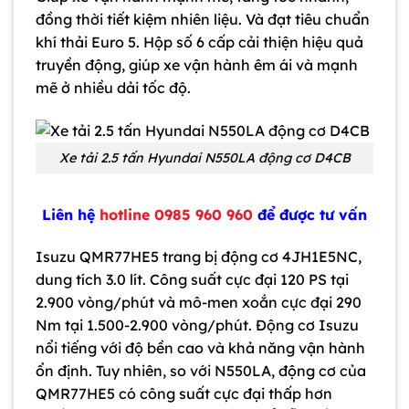
đồng thời tiết kiệm nhiên liệu. Và đạt tiêu chuẩn
khí thải Euro 5. Hộp số 6 cấp cải thiện hiệu quả
truyền động, giúp xe vận hành êm ái và mạnh
mẽ ở nhiều dải tốc độ.
Xe tải 2.5 tấn Hyundai N550LA động cơ D4CB
Liên hệ
hotline 0985 960 960
để được tư vấn
Isuzu QMR77HE5 trang bị động cơ 4JH1E5NC,
dung tích 3.0 lít. Công suất cực đại 120 PS tại
2.900 vòng/phút và mô-men xoắn cực đại 290
Nm tại 1.500-2.900 vòng/phút. Động cơ Isuzu
nổi tiếng với độ bền cao và khả năng vận hành
ổn định. Tuy nhiên, so với N550LA, động cơ của
QMR77HE5 có công suất cực đại thấp hơn