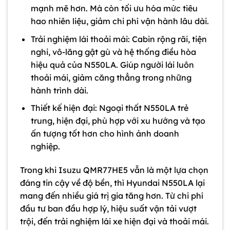
mạnh mẽ hơn. Mà còn tối ưu hóa mức tiêu
hao nhiên liệu, giảm chi phí vận hành lâu dài.
Trải nghiệm lái thoải mái: Cabin rộng rãi, tiện
nghi, vô-lăng gật gù và hệ thống điều hòa
hiệu quả của N550LA. Giúp người lái luôn
thoải mái, giảm căng thẳng trong những
hành trình dài.
Thiết kế hiện đại: Ngoại thất N550LA trẻ
trung, hiện đại, phù hợp với xu hướng và tạo
ấn tượng tốt hơn cho hình ảnh doanh
nghiệp.
Trong khi Isuzu QMR77HE5 vẫn là một lựa chọn
đáng tin cậy về độ bền, thì Hyundai N550LA lại
mang đến nhiều giá trị gia tăng hơn. Từ chi phí
đầu tư ban đầu hợp lý, hiệu suất vận tải vượt
trội, đến trải nghiệm lái xe hiện đại và thoải mái.