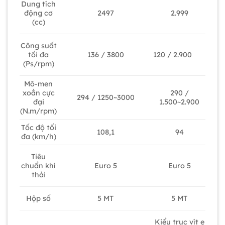
Dung tích
2497
2.999
động cơ
(cc)
Công suất
120 / 2.900
tối đa
136 / 3800
(Ps/rpm)
Mô-men
xoắn cực
290 /
294 / 1250~3000
đại
1.500~2.900
(N.m/rpm)
Tốc độ tối
108,1
94
đa (km/h)
Tiêu
Euro 5
Euro 5
chuẩn khí
thải
Hộp số
5 MT
5 MT
Kiểu trục vít e