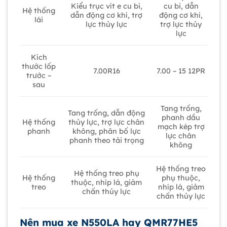
Kiểu trục vít e cu bi,
cu bi, dẫn
Hệ thống
dẫn động cơ khí, trợ
động cơ khí,
lái
lực thủy lực
trợ lực thủy
lực
Kích
thước lốp
7.00R16
7.00 – 15 12PR
trước –
sau
Tang trống,
Tang trống, dẫn động
phanh dầu
thủy lực, trợ lực chân
Hệ thống
mạch kép trợ
không, phân bố lực
phanh
lực chân
phanh theo tải trọng
không
Hệ thống treo
Hệ thống treo phụ
Hệ thống
phụ thuộc,
thuộc, nhíp lá, giảm
treo
nhíp lá, giảm
chấn thủy lực
chấn thủy lực
Nên mua xe N550LA hay QMR77HE5