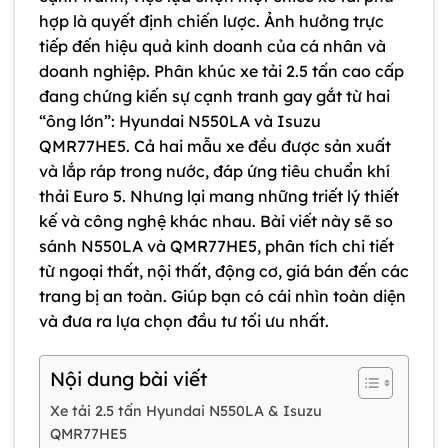
hợp là quyết định chiến lược. Ảnh hưởng trực
tiếp đến hiệu quả kinh doanh của cá nhân và
doanh nghiệp. Phân khúc xe tải 2.5 tấn cao cấp
đang chứng kiến sự cạnh tranh gay gắt từ hai
“ông lớn”: Hyundai N550LA và Isuzu
QMR77HE5. Cả hai mẫu xe đều được sản xuất
và lắp ráp trong nước, đáp ứng tiêu chuẩn khí
thải Euro 5. Nhưng lại mang những triết lý thiết
kế và công nghệ khác nhau.
Bài viết này sẽ so
sánh N550LA và QMR77HE5, phân tích chi tiết
từ ngoại thất, nội thất, động cơ, giá bán đến các
trang bị an toàn. Giúp bạn có cái nhìn toàn diện
và đưa ra lựa chọn đầu tư tối ưu nhất.
Nội dung bài viết
Xe tải 2.5 tấn Hyundai N550LA & Isuzu
QMR77HE5