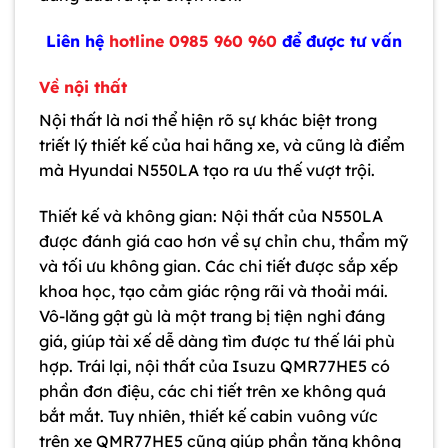
Liên hệ
hotline 0985 960 960
để được tư vấn
Về nội thất
Nội thất là nơi thể hiện rõ sự khác biệt trong
triết lý thiết kế của hai hãng xe, và cũng là điểm
mà Hyundai N550LA tạo ra ưu thế vượt trội.
Thiết kế và không gian: Nội thất của N550LA
được đánh giá cao hơn về sự chỉn chu, thẩm mỹ
và tối ưu không gian. Các chi tiết được sắp xếp
khoa học, tạo cảm giác rộng rãi và thoải mái.
Vô-lăng gật gù là một trang bị tiện nghi đáng
giá, giúp tài xế dễ dàng tìm được tư thế lái phù
hợp. Trái lại, nội thất của Isuzu QMR77HE5 có
phần đơn điệu, các chi tiết trên xe không quá
bắt mắt. Tuy nhiên, thiết kế cabin vuông vức
trên xe QMR77HE5 cũng giúp phần tăng không