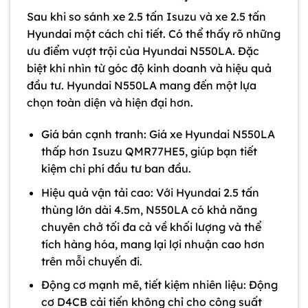
Sau khi so sánh xe 2.5 tấn Isuzu và xe 2.5 tấn
Hyundai một cách chi tiết. Có thể thấy rõ những
ưu điểm vượt trội của Hyundai N550LA. Đặc
biệt khi nhìn từ góc độ kinh doanh và hiệu quả
đầu tư.
Hyundai N550LA mang đến một lựa
chọn toàn diện và hiện đại hơn.
Giá bán cạnh tranh: Giá xe Hyundai N550LA
thấp hơn Isuzu QMR77HE5, giúp bạn tiết
kiệm chi phí đầu tư ban đầu.
Hiệu quả vận tải cao: Với Hyundai 2.5 tấn
thùng lớn dài 4.5m, N550LA có khả năng
chuyên chở tối đa cả về khối lượng và thể
tích hàng hóa, mang lại lợi nhuận cao hơn
trên mỗi chuyến đi.
Động cơ mạnh mẽ, tiết kiệm nhiên liệu: Động
cơ D4CB cải tiến không chỉ cho công suất