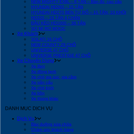
NEW MIGHTY EX8L – 8 TẤN – Bản đủ, cao cấp
HYUNDAI HD260 – 15 TẤN
HYUNDAI HD270 BEN TỰ ĐỔ – 15 TẤN, 10 KHỐI
HD320 – 19 TẤN 4 CHÂN
ĐẦU KÉO HD1000 – 38 TẤN
SƠ MI RƠ MOOC
Xe Khách
SOLATI 16 CHỖ
NEW COUNTY 29 CHỖ
UNIVERSE 47 CHỖ
UNIVERSE PRESTIGE 47 CHỖ
Xe Chuyên Dùng
Xe Ben
Xe đông lạnh
Xe chở gia súc, gia cầm
Xe gắn cẩu
Xe chở kính
Xe bồn
Xe thùng khác
DANH MỤC DỊCH VỤ
Dịch Vụ
Bảo dưỡng sửa chữa
Chăm sóc khách hàng