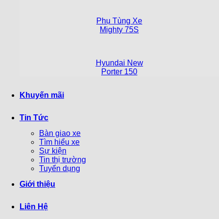
Phụ Tùng Xe
Mighty 75S
Hyundai New
Porter 150
Khuyến mãi
Tin Tức
Bàn giao xe
Tìm hiểu xe
Sự kiện
Tin thị trường
Tuyển dụng
Giới thiệu
Liên Hệ