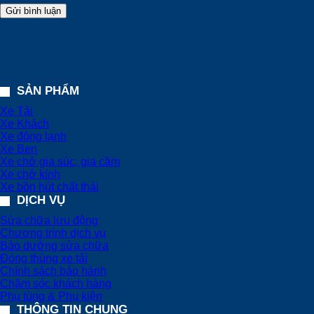
SẢN PHẨM
Xe Tải
Xe Khách
Xe đông lạnh
Xe Ben
Xe chở gia súc, gia cầm
Xe chở kính
Xe bồn hút chất thải
DỊCH VỤ
Sửa chữa lưu động
Chương trình dịch vụ
Bảo dưỡng sửa chữa
Đóng thùng xe tải
Chính sách bảo hành
Chăm sóc khách hàng
Phụ tùng & Phụ kiện
THÔNG TIN CHUNG