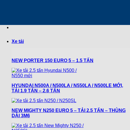
Chuyển
đến
nội
dung
Xe tải
NEW PORTER 150 EURO 5 – 1.5 TẤN
HYUNDAI N500A / N500LA / N550LA / N500LE MỚI,
TẢI 1.9 TẤN – 2.6 TẤN
NEW MIGHTY N250 EURO 5 – TẢI 2.5 TẤN – THÙNG
DÀI 3M6