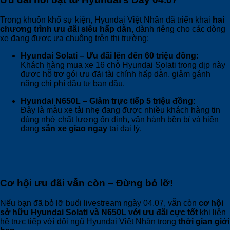
Trong khuôn khổ sự kiện, Hyundai Việt Nhân đã triển khai
hai
chương trình ưu đãi siêu hấp dẫn
, dành riêng cho các dòng
xe đang được ưa chuộng trên thị trường:
Hyundai Solati – Ưu đãi lên đến 60 triệu đồng:
Khách hàng mua xe 16 chỗ Hyundai Solati trong dịp này
được hỗ trợ gói ưu đãi tài chính hấp dẫn, giảm gánh
nặng chi phí đầu tư ban đầu.
Hyundai N650L – Giảm trực tiếp 5 triệu đồng:
Đây là mẫu xe tải nhẹ đang được nhiều khách hàng tin
dùng nhờ chất lượng ổn định, vận hành bền bỉ và hiện
đang
sẵn xe giao ngay
tại đại lý.
Cơ hội ưu đãi vẫn còn – Đừng bỏ lỡ!
Nếu bạn đã bỏ lỡ buổi livestream ngày 04.07, vẫn còn
cơ hội
sở hữu Hyundai Solati và N650L với ưu đãi cực tốt
khi liên
hệ trực tiếp với đội ngũ Hyundai Việt Nhân trong
thời gian giới