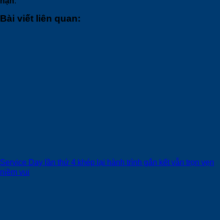
hạn
.
Bài viết liên quan:
Service Day lần thứ 4 khép lại hành trình gắn kết vẫn trọn vẹn
niềm vui