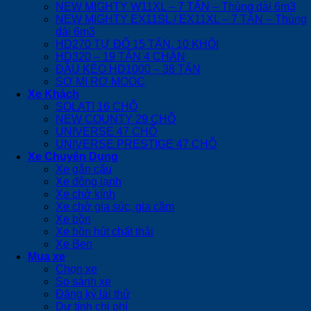
NEW MIGHTY W11XL – 7 TẤN – Thùng dài 6m3
NEW MIGHTY EX11SL / EX11XL – 7 TẤN – Thùng
dài 6m3
HD270 TỰ ĐỔ 15 TẤN, 10 KHỐI
HD320 – 19 TẤN 4 CHÂN
ĐẦU KÉO HD1000 – 38 TẤN
SƠ MI RƠ MOOC
Xe Khách
SOLATI 16 CHỖ
NEW COUNTY 29 CHỖ
UNIVERSE 47 CHỖ
UNIVERSE PRESTIGE 47 CHỖ
Xe Chuyên Dụng
Xe gắn cẩu
Xe đông lạnh
Xe chở kính
Xe chở gia súc, gia cầm
Xe bồn
Xe bồn hút chất thải
Xe Ben
Mua xe
Chọn xe
So sánh xe
Đăng ký lái thử
Dự tính chi phí