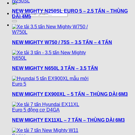
NEW MIGHTY N250SL EURO 5 – 2.5 TẤN – THÙNG
Tìm
DÀI 4M5
kiếm:
NEW MIGHTY W750 / 75S – 3.5 TẤN – 4 TẤN
NEW MIGHTY N650L 3 TẤN – 3.5 TẤN
NEW MIGHTY EX900XL – 5 TẤN – THÙNG DÀI 6M3
NEW MIGHTY EX11XL – 7 TẤN – THÙNG DÀI 6M3