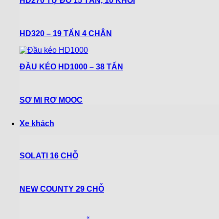
HD270 TỰ ĐỔ 15 TẤN, 10 KHỐI
HD320 – 19 TẤN 4 CHÂN
ĐẦU KÉO HD1000 – 38 TẤN
SƠ MI RƠ MOOC
Xe khách
SOLATI 16 CHỖ
NEW COUNTY 29 CHỖ