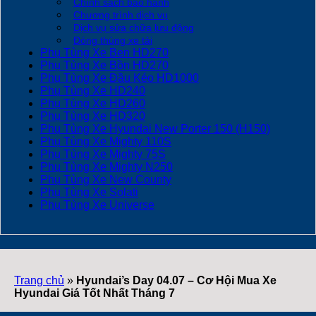
Chính sách bảo hành
Chương trình dịch vụ
Dịch vụ sửa chữa lưu động
Đóng thùng xe tải
Phụ Tùng Xe Ben HD270
Phụ Tùng Xe Bồn HD270
Phụ Tùng Xe Đầu Kéo HD1000
Phụ Tùng Xe HD240
Phụ Tùng Xe HD260
Phụ Tùng Xe HD320
Phụ Tùng Xe Hyundai New Porter 150 (H150)
Phụ Tùng Xe Mighty 110S
Phụ Tùng Xe Mighty 75S
Phụ Tùng Xe Mighty N250
Phụ Tùng Xe New County
Phụ Tùng Xe Solati
Phụ Tùng Xe Universe
Trang chủ
»
Hyundai’s Day 04.07 – Cơ Hội Mua Xe
Hyundai Giá Tốt Nhất Tháng 7