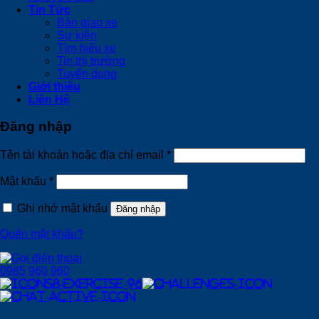
Tin Tức
Bàn giao xe
Sự kiện
Tìm hiểu xe
Tin thị trường
Tuyển dụng
Giới thiệu
Liên Hệ
Đăng nhập
Tên tài khoản hoặc địa chỉ email
*
Mật khẩu
*
Ghi nhớ mật khẩu
Đăng nhập
Quên mật khẩu?
0985 960 960