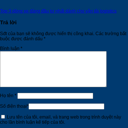
Top 3 dòng xe đáng đầu tư nhất dành cho vận tải logistics
Trả lời
Sđt của bạn sẽ không được hiển thị công khai.
Các trường bắt
buộc được đánh dấu
*
Bình luận
*
Họ tên
*
Số điện thoại
*
Lưu tên của tôi, email, và trang web trong trình duyệt này
cho lần bình luận kế tiếp của tôi.