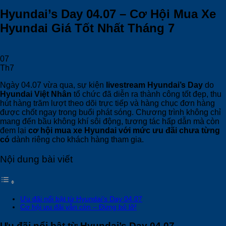
Hyundai’s Day 04.07 – Cơ Hội Mua Xe
Hyundai Giá Tốt Nhất Tháng 7
07
Th7
Ngày 04.07 vừa qua, sự kiện
livestream Hyundai’s Day
do
Hyundai Việt Nhân
tổ chức đã diễn ra thành công tốt đẹp, thu
hút hàng trăm lượt theo dõi trực tiếp và hàng chục đơn hàng
được chốt ngay trong buổi phát sóng. Chương trình không chỉ
mang đến bầu không khí sôi động, tương tác hấp dẫn mà còn
đem lại
cơ hội mua xe Hyundai với mức ưu đãi chưa từng
có
dành riêng cho khách hàng tham gia.
Nội dung bài viết
Ưu đãi nổi bật từ Hyundai’s Day 04.07
Cơ hội ưu đãi vẫn còn – Đừng bỏ lỡ!
Ưu đãi nổi bật từ Hyundai’s Day 04.07