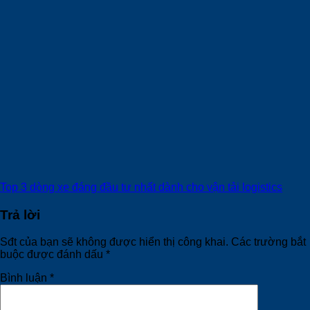
Top 3 dòng xe đáng đầu tư nhất dành cho vận tải logistics
Trả lời
Sđt của bạn sẽ không được hiển thị công khai.
Các trường bắt
buộc được đánh dấu
*
Bình luận
*