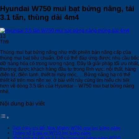
Hyundai W750 mui bạt bửng nâng, tải
3.1 tấn, thùng dài 4m4
13
Th9
Thùng mui bạt bửng nâng như một phiên bản nâng cấp của
thùng mui bạt tiêu chuẩn. Để có thể đáp ứng được nhu cầu bốc
dỡ hàng hóa có trọng lượng nặng. Đây là giải pháp tối ưu nhất,
thường được khách hàng đầu tư trong lĩnh vực: nội thất, hàng
điện tử, điện lạnh, thiết bị máy móc,… Bửng nâng hạ có thể
thiết kế trên mọi nền xe, ở bài viết này cùng tìm hiểu chi tiết
hơn về dòng 3.5 tấn của Hyundai – W750 mui bạt bửng nâng
nhé.
Nội dung bài viết
Giới thiệu chi tiết New Mighty W750 mui bạt bửng nâng
Thông số & giá xe W750 bạt bửng nâng
Hình ảnh chi tiết xe 3.5 tấn thùng bạt bửng nâng W750