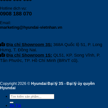
Hotline dịch vụ:
0908 188 070
Email:
marketing@hyundai-vietnhan.vn
Địa chỉ Showroom 3S:
368A Quốc lộ 51, P. Long
Hưng, T. Đồng Nai.
Địa chỉ Showroom 1S:
QL51, KP. Song Vĩnh, P.
Tân Phước, TP. Hồ Chí Minh (BRVT cũ).
Copyright 2026 ©
Hyundai Đại lý 3S - Đại lý ủy quyền
Hyundai
Tìm
kiếm:
Xe Tải