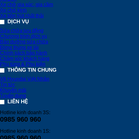
Xe chở gia súc, gia cầm
Xe chở kính
Xe bồn hút chất thải
DỊCH VỤ
Sửa chữa lưu động
Chương trình dịch vụ
Bảo dưỡng sửa chữa
Đóng thùng xe tải
Chính sách bảo hành
Chăm sóc khách hàng
Phụ tùng & Phụ kiện
THÔNG TIN CHUNG
Về Hyundai Việt Nhân
Tin tức
Khuyến mãi
Tuyển dụng
LIÊN HỆ
Hotline kinh doanh 3S:
0985 960 960
Hotline kinh doanh 1S:
0985 960 960