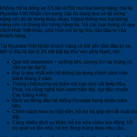
Không chỉ là dòng xe 3.5 tấn w750 mui bạt bửng nâng, mà tại
Hyundai Việt Nhân còn cung cấp đa dạng loại xe tải bửng
nâng với đủ tải trọng khác nhau. Ngoài thùng mui bạt bửng
nâng còn có thùng kín bửng nâng hạ. Và các loại thùng có quy
cách khác biệt khác, phù hợp với từng nhu cầu đầu tư của
khách hàng.
Tại Hyundai Việt Nhân khách hàng có thể yên tâm đầu tư xe,
bởi vì đây là đại lý 3S nổi bật tại khu vực phía Nam, với:
Quy mô showroom + xưởng lớn, lượng lớn xe thùng có
sẵn xe tại đại lý.
Đại lý duy nhất trên hệ thống áp dụng chính sách bảo
h
ành thùng 2 năm.
Thùng chất lượng và thẩm mỹ cao nhờ sắt thép Hòa
Phát. Và công nghệ hàn laser hiện đại, đạt tiêu chuẩn
Cục Đăng Kiểm.
Dịch vụ đứng đầu hệ thống Hyundai trong nhiều năm
liền.
Chính sách mua xe hấp dẫn, hỗ trợ trả góp với lãi suất ưu
đãi.
Cùng nhiều dịch vụ khác: hỗ trợ sửa chữa lưu động, hỗ
trợ giao xe tận nhà, hỗ trợ đóng thùng theo nhu cầu,…