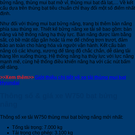
bửng nâng, thùng mui bạt mở vỉ, thùng mui bạt đà lạt,… Về kết
cấu dựa trên thùng bạt tiêu chuẩn chỉ thay đổi một số điểm nhất
định.
Như đối với thùng mui bạt bửng nâng, trang bị thêm bàn nâng
phía sau thùng xe. Thiết kế bửng nâng xe tải sẽ bao gồm: bàn
nâng và hệ thống nâng hạ thủy lực. Bàn nâng được làm bằng
sắt, có bề mặt dập gân hoặc lá me để chống trơn trượt, đảm
bảo an toàn cho hàng hóa và người vận hành. Kết cấu bàn
nâng có các khung, xương để tăng độ chắc chắn, dễ dàng tải
hàng lên xuống thùng. Hệ thống nâng hạ thủy lực với lực nâng
mạnh mẽ, cùng hệ thống điều khiển nâng hạ với các nút bấm
dễ dàng.
>>Xem thêm>>
Giới thiệu chi tiết về xe tải thùng mui bạt
Hyundai
Thông số & giá xe W750 bạt bửng
nâng
Thông số xe tải W750 thùng mui bạt bửng nâng mới nhất:
Tổng tải trọng: 7.000 kg
Tải trọng cho phép: 3.100 kg