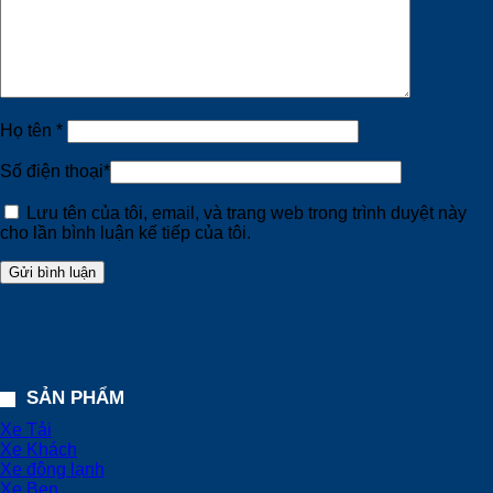
Họ tên
*
Số điện thoại
*
Lưu tên của tôi, email, và trang web trong trình duyệt này
cho lần bình luận kế tiếp của tôi.
SẢN PHẨM
Xe Tải
Xe Khách
Xe đông lạnh
Xe Ben