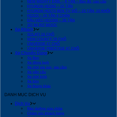
NEW MIGHTY EX8L – 8 TẤN – Bản đủ, cao cấp
HYUNDAI HD260 – 15 TẤN
HYUNDAI HD270 BEN TỰ ĐỔ – 15 TẤN, 10 KHỐI
HD320 – 19 TẤN 4 CHÂN
ĐẦU KÉO HD1000 – 38 TẤN
SƠ MI RƠ MOOC
Xe Khách
SOLATI 16 CHỖ
NEW COUNTY 29 CHỖ
UNIVERSE 47 CHỖ
UNIVERSE PRESTIGE 47 CHỖ
Xe Chuyên Dùng
Xe Ben
Xe đông lạnh
Xe chở gia súc, gia cầm
Xe gắn cẩu
Xe chở kính
Xe bồn
Xe thùng khác
DANH MỤC DỊCH VỤ
Dịch Vụ
Bảo dưỡng sửa chữa
Chăm sóc khách hàng