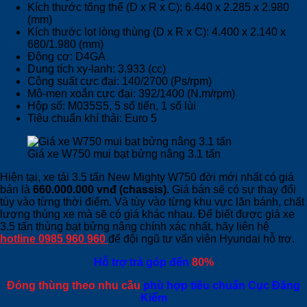
Kích thước tổng thể (D x R x C): 6.440 x 2.285 x 2.980
(mm)
Kích thước lọt lòng thùng (D x R x C): 4.400 x 2.140 x
680/1.980 (mm)
Động cơ: D4GA
Dung tích xy-lanh: 3.933 (cc)
Công suất cực đại: 140/2700 (Ps/rpm)
Mô-men xoắn cực đại: 392/1400 (N.m/rpm)
Hộp số: M035S5, 5 số tiến, 1 số lùi
Tiêu chuẩn khí thải: Euro 5
Giá xe W750 mui bạt bửng nâng 3.1 tấn
Hiện tại, xe tải 3.5 tấn New Mighty W750 đời mới nhất có giá
bán là
660.000.000 vnđ (chassis).
Giá bán sẽ có sự thay đổi
tùy vào từng thời điểm. Và tùy vào từng khu vực lăn bánh, chất
lượng thùng xe mà sẽ có giá khác nhau. Để biết được giá xe
3.5 tấn thùng bạt bửng nâng chính xác nhất, hãy liên hệ
hotline 0985 960 960
để đội ngũ tư vấn viên Hyundai hỗ trợ.
Hỗ trợ trả góp đến
80%
Đóng thùng theo nhu cầu
phù hợp tiêu chuẩn Cục Đăng
Kiểm