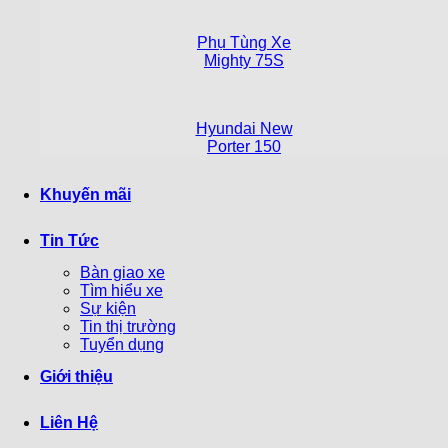
Phụ Tùng Xe
Mighty 75S
Hyundai New
Porter 150
Khuyến mãi
Tin Tức
Bàn giao xe
Tìm hiểu xe
Sự kiện
Tin thị trường
Tuyển dụng
Giới thiệu
Liên Hệ