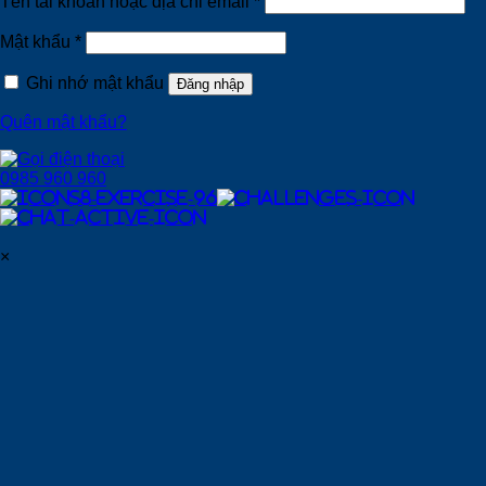
Tên tài khoản hoặc địa chỉ email
*
Mật khẩu
*
Ghi nhớ mật khẩu
Đăng nhập
Quên mật khẩu?
0985 960 960
×