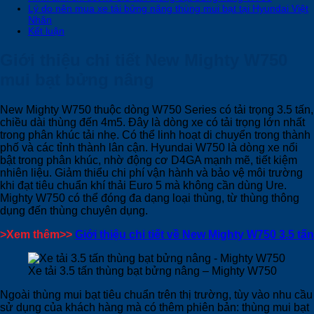
Lý do nên mua xe tải bửng nâng thùng mui bạt tại Hyundai Việt
Nhân
Kết luận
Giới thiệu chi tiết New Mighty W750
mui bạt bửng nâng
New Mighty W750 thuộc dòng W750 Series có tải trọng 3.5 tấn,
chiều dài thùng đến 4m5. Đây là dòng xe có tải trọng lớn nhất
trong phân khúc tải nhẹ. Có thể linh hoạt di chuyển trong thành
phố và các tỉnh thành lân cận. Hyundai W750 là dòng xe nổi
bật trong phân khúc, nhờ động cơ D4GA mạnh mẽ, tiết kiệm
nhiên liệu. Giảm thiểu chi phí vận hành và bảo vệ môi trường
khi đạt tiêu chuẩn khí thải Euro 5 mà không cần dùng Ure.
Mighty W750 có thể đóng đa dạng loại thùng, từ thùng thông
dụng đến thùng chuyên dụng.
>Xem thêm>>
Giới thiệu chi tiết về New Mighty W750 3.5 tấn
Xe tải 3.5 tấn thùng bạt bửng nâng – Mighty W750
Ngoài thùng mui bạt tiêu chuẩn trên thị trường, tùy vào nhu cầu
sử dụng của khách hàng mà có thêm phiên bản: thùng mui bạt