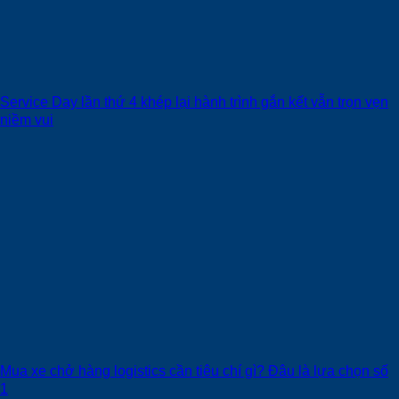
Service Day lần thứ 4 khép lại hành trình gắn kết vẫn trọn vẹn
niềm vui
Mua xe chở hàng logistics cần tiêu chí gì? Đâu là lựa chọn số
1