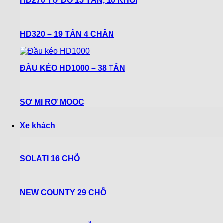
HD270 TỰ ĐỔ 15 TẤN, 10 KHỐI
HD320 – 19 TẤN 4 CHÂN
ĐẦU KÉO HD1000 – 38 TẤN
SƠ MI RƠ MOOC
Xe khách
SOLATI 16 CHỖ
NEW COUNTY 29 CHỖ