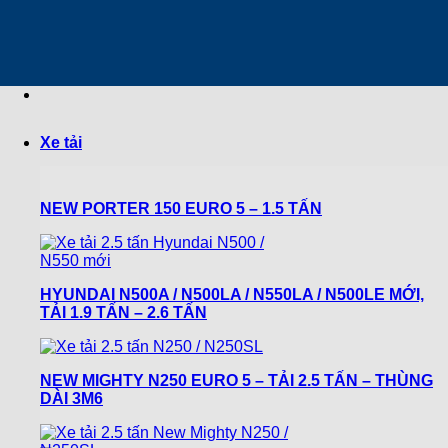
Chuyển
đến
nội
dung
Xe tải
NEW PORTER 150 EURO 5 – 1.5 TẤN
HYUNDAI N500A / N500LA / N550LA / N500LE MỚI,
TẢI 1.9 TẤN – 2.6 TẤN
NEW MIGHTY N250 EURO 5 – TẢI 2.5 TẤN – THÙNG
DÀI 3M6