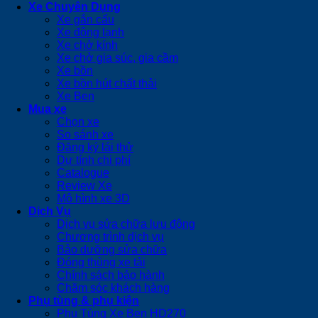
Xe Chuyên Dụng
Xe gắn cẩu
Xe đông lạnh
Xe chở kính
Xe chở gia súc, gia cầm
Xe bồn
Xe bồn hút chất thải
Xe Ben
Mua xe
Chọn xe
So sánh xe
Đăng ký lái thử
Dự tính chi phí
Catalogue
Review Xe
Mô hình xe 3D
Dịch Vụ
Dịch vụ sửa chữa lưu động
Chương trình dịch vụ
Bảo dưỡng sửa chữa
Đóng thùng xe tải
Chính sách bảo hành
Chăm sóc khách hàng
Phụ tùng & phụ kiện
Phụ Tùng Xe Ben HD270