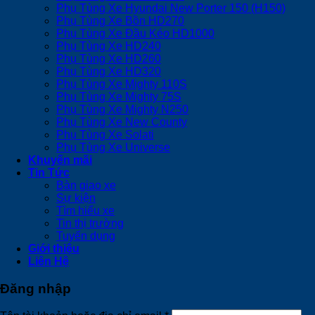
Phụ Tùng Xe Hyundai New Porter 150 (H150)
Phụ Tùng Xe Bồn HD270
Phụ Tùng Xe Đầu Kéo HD1000
Phụ Tùng Xe HD240
Phụ Tùng Xe HD260
Phụ Tùng Xe HD320
Phụ Tùng Xe Mighty 110S
Phụ Tùng Xe Mighty 75S
Phụ Tùng Xe Mighty N250
Phụ Tùng Xe New County
Phụ Tùng Xe Solati
Phụ Tùng Xe Universe
Khuyến mãi
Tin Tức
Bàn giao xe
Sự kiện
Tìm hiểu xe
Tin thị trường
Tuyển dụng
Giới thiệu
Liên Hệ
Đăng nhập