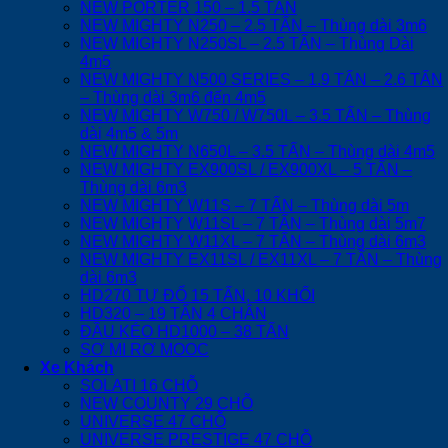
NEW PORTER 150 – 1.5 TẤN
NEW MIGHTY N250 – 2.5 TẤN – Thùng dài 3m6
NEW MIGHTY N250SL – 2.5 TẤN – Thùng Dài
4m5
NEW MIGHTY N500 SERIES – 1.9 TẤN – 2.6 TẤN
– Thùng dài 3m6 đến 4m5
NEW MIGHTY W750 / W750L – 3.5 TẤN – Thùng
dài 4m5 & 5m
NEW MIGHTY N650L – 3.5 TẤN – Thùng dài 4m5
NEW MIGHTY EX900SL / EX900XL – 5 TẤN –
Thùng dài 6m3
NEW MIGHTY W11S – 7 TẤN – Thùng dài 5m
NEW MIGHTY W11SL – 7 TẤN – Thùng dài 5m7
NEW MIGHTY W11XL – 7 TẤN – Thùng dài 6m3
NEW MIGHTY EX11SL / EX11XL – 7 TẤN – Thùng
dài 6m3
HD270 TỰ ĐỔ 15 TẤN, 10 KHỐI
HD320 – 19 TẤN 4 CHÂN
ĐẦU KÉO HD1000 – 38 TẤN
SƠ MI RƠ MOOC
Xe Khách
SOLATI 16 CHỖ
NEW COUNTY 29 CHỖ
UNIVERSE 47 CHỖ
UNIVERSE PRESTIGE 47 CHỖ