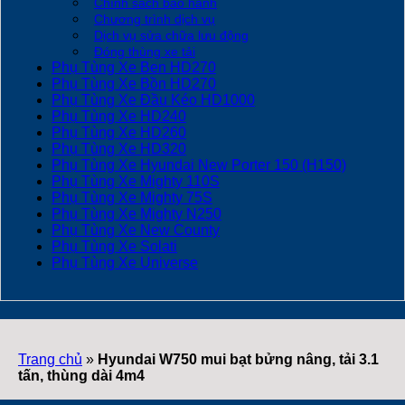
Chính sách bảo hành
Chương trình dịch vụ
Dịch vụ sửa chữa lưu động
Đóng thùng xe tải
Phụ Tùng Xe Ben HD270
Phụ Tùng Xe Bồn HD270
Phụ Tùng Xe Đầu Kéo HD1000
Phụ Tùng Xe HD240
Phụ Tùng Xe HD260
Phụ Tùng Xe HD320
Phụ Tùng Xe Hyundai New Porter 150 (H150)
Phụ Tùng Xe Mighty 110S
Phụ Tùng Xe Mighty 75S
Phụ Tùng Xe Mighty N250
Phụ Tùng Xe New County
Phụ Tùng Xe Solati
Phụ Tùng Xe Universe
Trang chủ
»
Hyundai W750 mui bạt bửng nâng, tải 3.1
tấn, thùng dài 4m4