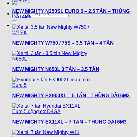
NEW MIGHTY N250SL EURO 5 – 2.5 TẤN – THÙNG
Tìm
DÀI 4M5
kiếm:
NEW MIGHTY W750 / 75S – 3.5 TẤN – 4 TẤN
NEW MIGHTY N650L 3 TẤN – 3.5 TẤN
NEW MIGHTY EX900XL – 5 TẤN – THÙNG DÀI 6M3
NEW MIGHTY EX11XL – 7 TẤN – THÙNG DÀI 6M3