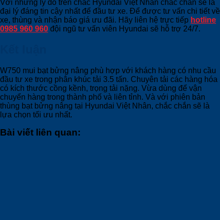
Với những lý do trên chắc Hyundai Việt Nhân chắc chắn sẽ là
đại lý đáng tin cậy nhất để đầu tư xe. Để được tư vấn chi tiết về
xe, thùng và nhận báo giá ưu đãi. Hãy liên hệ trực tiếp
hotline
0985 960 960
đội ngũ tư vấn viên Hyundai sẽ hỗ trợ 24/7.
Kết luận
W750 mui bạt bửng nâng phù hợp với khách hàng có nhu cầu
đầu tư xe trong phân khúc tải 3.5 tấn. Chuyên tải các hàng hóa
có kích thước cồng kềnh, trọng tải nặng. Vừa dùng để vận
chuyển hàng trong thành phố và liên tỉnh. Và với phiên bản
thùng bạt bửng nâng tại Hyundai Việt Nhân, chắc chắn sẽ là
lựa chọn tối ưu nhất.
Bài viết liên quan: