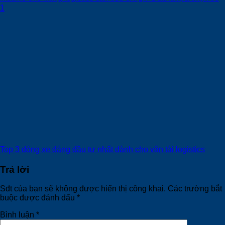
1
Top 3 dòng xe đáng đầu tư nhất dành cho vận tải logistics
Trả lời
Sđt của bạn sẽ không được hiển thị công khai.
Các trường bắt
buộc được đánh dấu
*
Bình luận
*