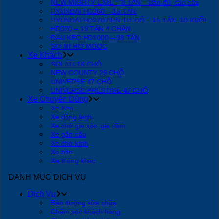
NEW MIGHTY EX8L – 8 TẤN – Bản đủ, cao cấp
HYUNDAI HD260 – 15 TẤN
HYUNDAI HD270 BEN TỰ ĐỔ – 15 TẤN, 10 KHỐI
HD320 – 19 TẤN 4 CHÂN
ĐẦU KÉO HD1000 – 38 TẤN
SƠ MI RƠ MOOC
Xe Khách
SOLATI 16 CHỖ
NEW COUNTY 29 CHỖ
UNIVERSE 47 CHỖ
UNIVERSE PRESTIGE 47 CHỖ
Xe Chuyên Dùng
Xe Ben
Xe đông lạnh
Xe chở gia súc, gia cầm
Xe gắn cẩu
Xe chở kính
Xe bồn
Xe thùng khác
DANH MỤC DỊCH VỤ
Dịch Vụ
Bảo dưỡng sửa chữa
Chăm sóc khách hàng