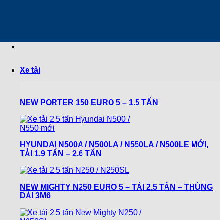
Chuyển
đến
nội
dung
Xe tải
NEW PORTER 150 EURO 5 – 1.5 TẤN
HYUNDAI N500A / N500LA / N550LA / N500LE MỚI,
TẢI 1.9 TẤN – 2.6 TẤN
NEW MIGHTY N250 EURO 5 – TẢI 2.5 TẤN – THÙNG
DÀI 3M6