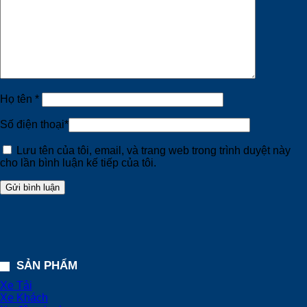
Họ tên
*
Số điện thoại
*
Lưu tên của tôi, email, và trang web trong trình duyệt này
cho lần bình luận kế tiếp của tôi.
SẢN PHẨM
Xe Tải
Xe Khách