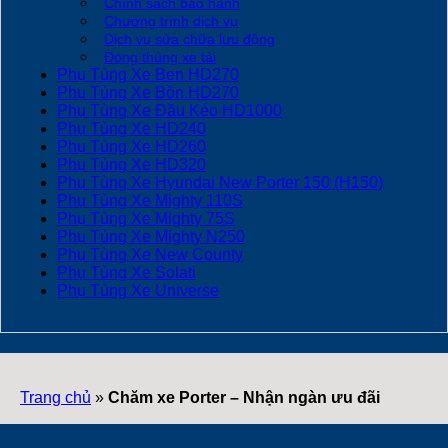
Chính sách bảo hành
Chương trình dịch vụ
Dịch vụ sửa chữa lưu động
Đóng thùng xe tải
Phụ Tùng Xe Ben HD270
Phụ Tùng Xe Bồn HD270
Phụ Tùng Xe Đầu Kéo HD1000
Phụ Tùng Xe HD240
Phụ Tùng Xe HD260
Phụ Tùng Xe HD320
Phụ Tùng Xe Hyundai New Porter 150 (H150)
Phụ Tùng Xe Mighty 110S
Phụ Tùng Xe Mighty 75S
Phụ Tùng Xe Mighty N250
Phụ Tùng Xe New County
Phụ Tùng Xe Solati
Phụ Tùng Xe Universe
Trang chủ
»
Chăm xe Porter – Nhận ngàn ưu đãi