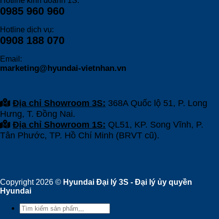
Hotline kinh doanh 1S:
0985 960 960
Hotline dịch vụ:
0908 188 070
Email:
marketing@hyundai-vietnhan.vn
Địa chỉ Showroom 3S:
368A Quốc lộ 51, P. Long
Hưng, T. Đồng Nai.
Địa chỉ Showroom 1S:
QL51, KP. Song Vĩnh, P.
Tân Phước, TP. Hồ Chí Minh (BRVT cũ).
Copyright 2026 ©
Hyundai Đại lý 3S - Đại lý ủy quyền
Hyundai
Tìm
kiếm: