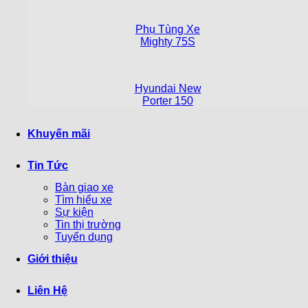
Phụ Tùng Xe
Mighty 75S
Hyundai New
Porter 150
Khuyến mãi
Tin Tức
Bàn giao xe
Tìm hiểu xe
Sự kiện
Tin thị trường
Tuyển dụng
Giới thiệu
Liên Hệ