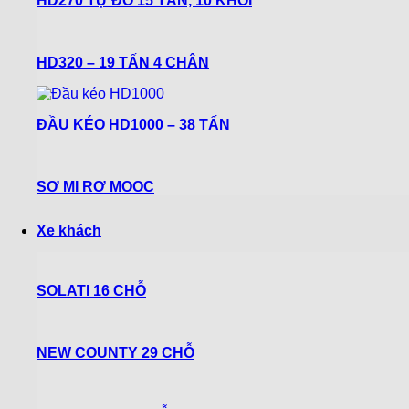
HD270 TỰ ĐỔ 15 TẤN, 10 KHỐI
HD320 – 19 TẤN 4 CHÂN
ĐẦU KÉO HD1000 – 38 TẤN
SƠ MI RƠ MOOC
Xe khách
SOLATI 16 CHỖ
NEW COUNTY 29 CHỖ