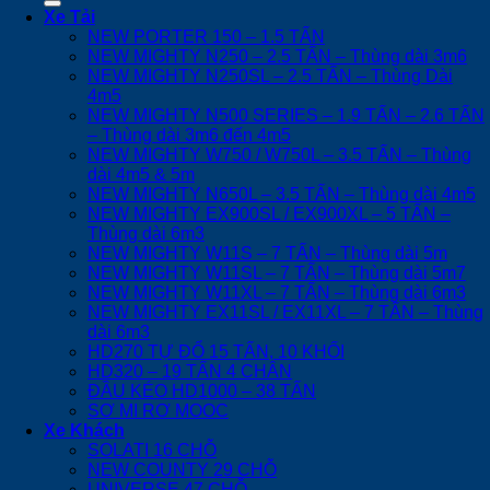
Xe Tải
NEW PORTER 150 – 1.5 TẤN
NEW MIGHTY N250 – 2.5 TẤN – Thùng dài 3m6
NEW MIGHTY N250SL – 2.5 TẤN – Thùng Dài
4m5
NEW MIGHTY N500 SERIES – 1.9 TẤN – 2.6 TẤN
– Thùng dài 3m6 đến 4m5
NEW MIGHTY W750 / W750L – 3.5 TẤN – Thùng
dài 4m5 & 5m
NEW MIGHTY N650L – 3.5 TẤN – Thùng dài 4m5
NEW MIGHTY EX900SL / EX900XL – 5 TẤN –
Thùng dài 6m3
NEW MIGHTY W11S – 7 TẤN – Thùng dài 5m
NEW MIGHTY W11SL – 7 TẤN – Thùng dài 5m7
NEW MIGHTY W11XL – 7 TẤN – Thùng dài 6m3
NEW MIGHTY EX11SL / EX11XL – 7 TẤN – Thùng
dài 6m3
HD270 TỰ ĐỔ 15 TẤN, 10 KHỐI
HD320 – 19 TẤN 4 CHÂN
ĐẦU KÉO HD1000 – 38 TẤN
SƠ MI RƠ MOOC
Xe Khách
SOLATI 16 CHỖ
NEW COUNTY 29 CHỖ
UNIVERSE 47 CHỖ