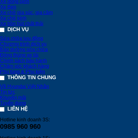
Xe đông lạnh
Xe Ben
Xe chở gia súc, gia cầm
Xe chở kính
Xe bồn hút chất thải
DỊCH VỤ
Sửa chữa lưu động
Chương trình dịch vụ
Bảo dưỡng sửa chữa
Đóng thùng xe tải
Chính sách bảo hành
Chăm sóc khách hàng
Phụ tùng & Phụ kiện
THÔNG TIN CHUNG
Về Hyundai Việt Nhân
Tin tức
Khuyến mãi
Tuyển dụng
LIÊN HỆ
Hotline kinh doanh 3S:
0985 960 960