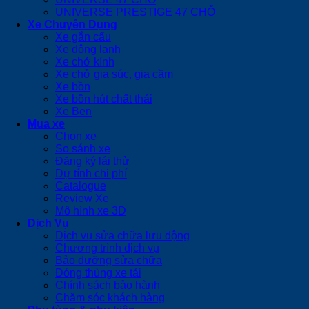
UNIVERSE PRESTIGE 47 CHỖ
Xe Chuyên Dụng
Xe gắn cẩu
Xe đông lạnh
Xe chở kính
Xe chở gia súc, gia cầm
Xe bồn
Xe bồn hút chất thải
Xe Ben
Mua xe
Chọn xe
So sánh xe
Đăng ký lái thử
Dự tính chi phí
Catalogue
Review Xe
Mô hình xe 3D
Dịch Vụ
Dịch vụ sửa chữa lưu động
Chương trình dịch vụ
Bảo dưỡng sửa chữa
Đóng thùng xe tải
Chính sách bảo hành
Chăm sóc khách hàng