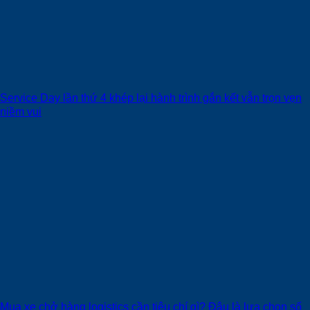
Service Day lần thứ 4 khép lại hành trình gắn kết vẫn trọn vẹn
niềm vui
Mua xe chở hàng logistics cần tiêu chí gì? Đâu là lựa chọn số