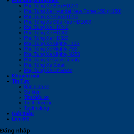
Phụ tùng & phụ kiện
Phụ Tùng Xe Ben HD270
Phụ Tùng Xe Hyundai New Porter 150 (H150)
Phụ Tùng Xe Bồn HD270
Phụ Tùng Xe Đầu Kéo HD1000
Phụ Tùng Xe HD240
Phụ Tùng Xe HD260
Phụ Tùng Xe HD320
Phụ Tùng Xe Mighty 110S
Phụ Tùng Xe Mighty 75S
Phụ Tùng Xe Mighty N250
Phụ Tùng Xe New County
Phụ Tùng Xe Solati
Phụ Tùng Xe Universe
Khuyến mãi
Tin Tức
Bàn giao xe
Sự kiện
Tìm hiểu xe
Tin thị trường
Tuyển dụng
Giới thiệu
Liên Hệ
Đăng nhập