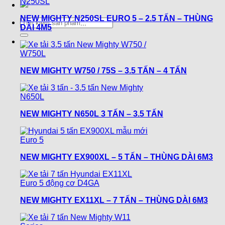
NEW MIGHTY N250SL EURO 5 – 2.5 TẤN – THÙNG
Tìm
DÀI 4M5
kiếm:
NEW MIGHTY W750 / 75S – 3.5 TẤN – 4 TẤN
NEW MIGHTY N650L 3 TẤN – 3.5 TẤN
NEW MIGHTY EX900XL – 5 TẤN – THÙNG DÀI 6M3
NEW MIGHTY EX11XL – 7 TẤN – THÙNG DÀI 6M3