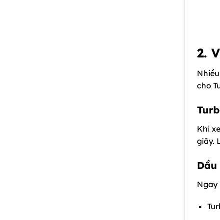
2. 
Nhiều 
cho Tu
Turb
Khi xe
giây. 
Dầu 
Ngay 
Tu