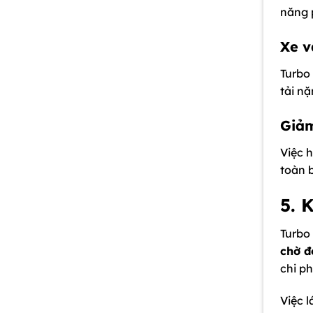
năng 
Xe v
Turbo 
tải nặ
Giảm
Việc 
toàn 
5. 
Turbo
chờ đ
chi ph
Việc l