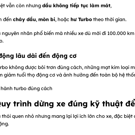
iệt vẫn còn nhưng
dầu không tiếp tục làm mát
,
n đến
cháy dầu
,
mòn bi
, hoặc
hư Turbo
theo thời gian.
à nguyên nhân phổ biến mà nhiều xe dù mới đi 100.000 km 
o.
động lâu dài đến động cơ
urbo không được bôi trơn đúng cách, những mạt kim loại mò
àm giảm tuổi thọ động cơ và ảnh hưởng đến toàn bộ hệ thố
Quy trình dừng xe đúng kỹ thuật đ
 thói quen nhỏ nhưng mang lại lợi ích lớn cho xe, đặc biệt 
ặng.