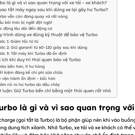
rbo là gì và vì sao quan trọng với xe tải – xe khách?
 sao tắt máy ngay sau khi dừng xe lại gây hư Turbo?
rbo vẫn còn đang quay và rất nóng
u bôi trơn bị ngắt đột ngột
c động lâu dài đến động cơ
y trình dừng xe đúng kỹ thuật để bảo vệ Turbo
ớc 1: Giảm tốc từ từ
ớc 2: Giữ garanti từ 60–120 giây sau khi dừng
ớc 3: Tắt máy khi Turbo đã ổn định
i ích khi duy trì thói quen bảo vệ Turbo
rbo bền hơn, ít hư hỏng
ết kiệm đáng kể chi phí sửa chữa
 vận hành ổn định – bốc hơn
ảm rủi ro hư turbo do dầu cháy
t luận: Giữ Turbo bền chỉ bằng một thói quen rất nhỏ
Turbo là gì và vì sao quan trọng với
charge (gọi tắt là Turbo) là bộ phận giúp nén khí vào buồ
ng dung tích xilanh. Nhờ Turbo, xe tải và xe khách có thể
nhiên liệu và đảm bảo khả năng chuyên chở ổn định trong n