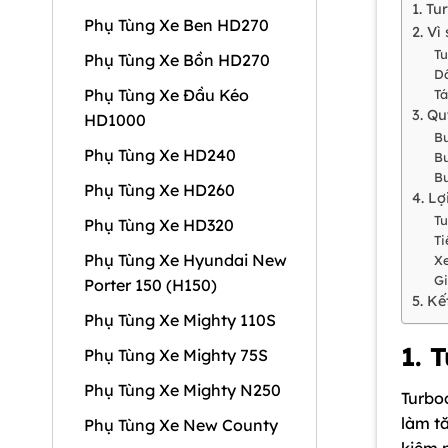
1. Tu
Phụ Tùng Xe Ben HD270
2. Vì
Tu
Phụ Tùng Xe Bồn HD270
Dầ
Phụ Tùng Xe Đầu Kéo
Tá
3. Qu
HD1000
Bư
Phụ Tùng Xe HD240
Bư
Bư
Phụ Tùng Xe HD260
4. Lợ
Tu
Phụ Tùng Xe HD320
Ti
Phụ Tùng Xe Hyundai New
Xe
Gi
Porter 150 (H150)
5. Kế
Phụ Tùng Xe Mighty 110S
1. 
Phụ Tùng Xe Mighty 75S
Phụ Tùng Xe Mighty N250
Turbo
làm tă
Phụ Tùng Xe New County
kiệm 