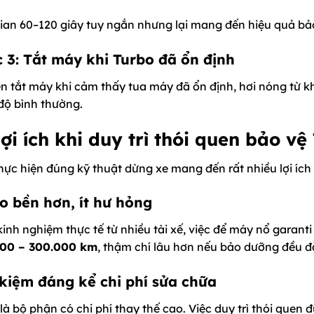
gian 60–120 giây tuy ngắn nhưng lại mang đến hiệu quả bảo
 3: Tắt máy khi Turbo đã ổn định
ên tắt máy khi cảm thấy tua máy đã ổn định, hơi nóng từ 
 độ bình thường.
Lợi ích khi duy trì thói quen bảo vệ
hực hiện đúng kỹ thuật dừng xe mang đến rất nhiều lợi ích 
o bền hơn, ít hư hỏng
inh nghiệm thực tế từ nhiều tài xế, việc để máy nổ garanti 
00 – 300.000 km
, thậm chí lâu hơn nếu bảo dưỡng đều đ
 kiệm đáng kể chi phí sửa chữa
là bộ phận có chi phí thay thế cao. Việc duy trì thói que