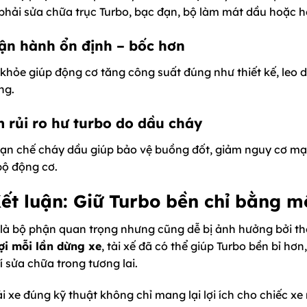
phải sửa chữa trục Turbo, bạc đạn, bộ làm mát dầu hoặc h
ận hành ổn định – bốc hơn
khỏe giúp động cơ tăng công suất đúng như thiết kế, leo dố
ng.
 rủi ro hư turbo do dầu cháy
hạn chế cháy dầu giúp bảo vệ buồng đốt, giảm nguy cơ mạt 
bộ động cơ.
Kết luận: Giữ Turbo bền chỉ bằng m
 là bộ phận quan trọng nhưng cũng dễ bị ảnh hưởng bởi thó
ợi mỗi lần dừng xe
, tài xế đã có thể giúp Turbo bền bỉ h
í sửa chữa trong tương lai.
ái xe đúng kỹ thuật không chỉ mang lại lợi ích cho chiếc 