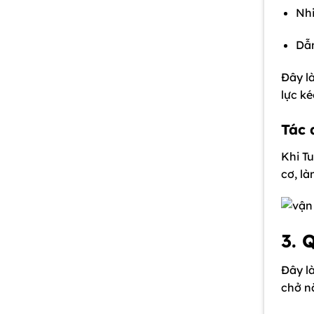
Nh
Dẫ
Đây l
lực ké
Tác 
Khi T
cơ, l
3. 
Đây là
chở n