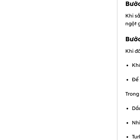
Bước
Khi sắ
ngột g
Bước
Khi đ
Kh
Để 
Trong 
Dầu
Nhi
Tur