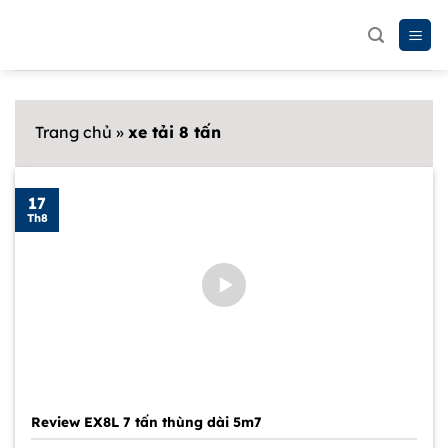
Chuyển
đến
nội
dung
Trang chủ
»
xe tải 8 tấn
17
Th8
Review EX8L 7 tấn thùng dài 5m7