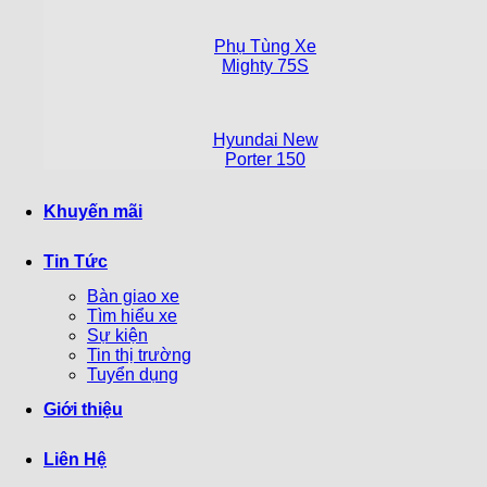
Phụ Tùng Xe
Mighty 75S
Hyundai New
Porter 150
Khuyến mãi
Tin Tức
Bàn giao xe
Tìm hiểu xe
Sự kiện
Tin thị trường
Tuyển dụng
Giới thiệu
Liên Hệ