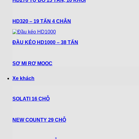
HD270 TỰ ĐỔ 15 TẤN, 10 KHỐI
HD320 – 19 TẤN 4 CHÂN
ĐẦU KÉO HD1000 – 38 TẤN
SƠ MI RƠ MOOC
Xe khách
SOLATI 16 CHỖ
NEW COUNTY 29 CHỖ