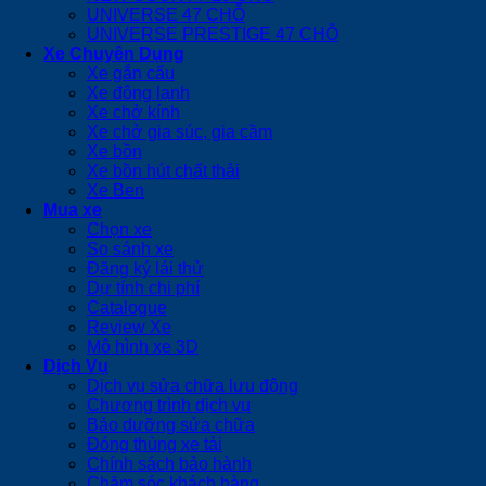
UNIVERSE 47 CHỖ
UNIVERSE PRESTIGE 47 CHỖ
Xe Chuyên Dụng
Xe gắn cẩu
Xe đông lạnh
Xe chở kính
Xe chở gia súc, gia cầm
Xe bồn
Xe bồn hút chất thải
Xe Ben
Mua xe
Chọn xe
So sánh xe
Đăng ký lái thử
Dự tính chi phí
Catalogue
Review Xe
Mô hình xe 3D
Dịch Vụ
Dịch vụ sửa chữa lưu động
Chương trình dịch vụ
Bảo dưỡng sửa chữa
Đóng thùng xe tải
Chính sách bảo hành
Chăm sóc khách hàng