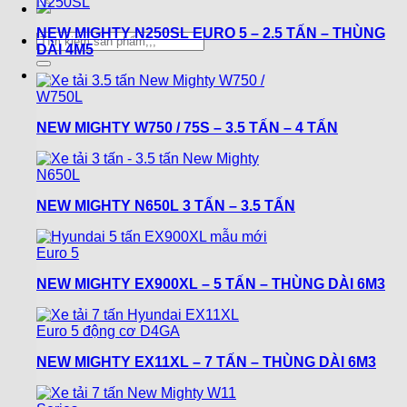
NEW MIGHTY N250SL EURO 5 – 2.5 TẤN – THÙNG
Tìm
DÀI 4M5
kiếm:
NEW MIGHTY W750 / 75S – 3.5 TẤN – 4 TẤN
NEW MIGHTY N650L 3 TẤN – 3.5 TẤN
NEW MIGHTY EX900XL – 5 TẤN – THÙNG DÀI 6M3
NEW MIGHTY EX11XL – 7 TẤN – THÙNG DÀI 6M3