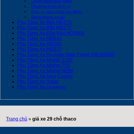
Chính sách bảo hành
Chương trình dịch vụ
Dịch vụ sửa chữa lưu động
Đóng thùng xe tải
Phụ Tùng Xe Ben HD270
Phụ Tùng Xe Bồn HD270
Phụ Tùng Xe Đầu Kéo HD1000
Phụ Tùng Xe HD240
Phụ Tùng Xe HD260
Phụ Tùng Xe HD320
Phụ Tùng Xe Hyundai New Porter 150 (H150)
Phụ Tùng Xe Mighty 110S
Phụ Tùng Xe Mighty 75S
Phụ Tùng Xe Mighty N250
Phụ Tùng Xe New County
Phụ Tùng Xe Solati
Phụ Tùng Xe Universe
Trang chủ
»
giá xe 29 chỗ thaco