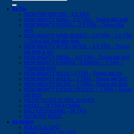
kiếm:
Xe Tải
NEW PORTER 150 – 1.5 TẤN
NEW MIGHTY N250 – 2.5 TẤN – Thùng dài 3m6
NEW MIGHTY N250SL – 2.5 TẤN – Thùng Dài
4m5
NEW MIGHTY N500 SERIES – 1.9 TẤN – 2.6 TẤN
– Thùng dài 3m6 đến 4m5
NEW MIGHTY W750 / W750L – 3.5 TẤN – Thùng
dài 4m5 & 5m
NEW MIGHTY N650L – 3.5 TẤN – Thùng dài 4m5
NEW MIGHTY EX900SL / EX900XL – 5 TẤN –
Thùng dài 6m3
NEW MIGHTY W11S – 7 TẤN – Thùng dài 5m
NEW MIGHTY W11SL – 7 TẤN – Thùng dài 5m7
NEW MIGHTY W11XL – 7 TẤN – Thùng dài 6m3
NEW MIGHTY EX11SL / EX11XL – 7 TẤN – Thùng
dài 6m3
HD270 TỰ ĐỔ 15 TẤN, 10 KHỐI
HD320 – 19 TẤN 4 CHÂN
ĐẦU KÉO HD1000 – 38 TẤN
SƠ MI RƠ MOOC
Xe Khách
SOLATI 16 CHỖ
NEW COUNTY 29 CHỖ