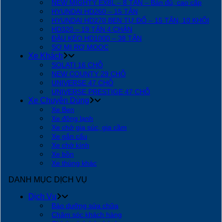
NEW MIGHTY EX8L – 8 TẤN – Bản đủ, cao cấp
HYUNDAI HD260 – 15 TẤN
HYUNDAI HD270 BEN TỰ ĐỔ – 15 TẤN, 10 KHỐI
HD320 – 19 TẤN 4 CHÂN
ĐẦU KÉO HD1000 – 38 TẤN
SƠ MI RƠ MOOC
Xe Khách
SOLATI 16 CHỖ
NEW COUNTY 29 CHỖ
UNIVERSE 47 CHỖ
UNIVERSE PRESTIGE 47 CHỖ
Xe Chuyên Dùng
Xe Ben
Xe đông lạnh
Xe chở gia súc, gia cầm
Xe gắn cẩu
Xe chở kính
Xe bồn
Xe thùng khác
DANH MỤC DỊCH VỤ
Dịch Vụ
Bảo dưỡng sửa chữa
Chăm sóc khách hàng