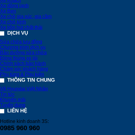
Xe Khách
Xe đông lạnh
Xe Ben
Xe chở gia súc, gia cầm
Xe chở kính
Xe bồn hút chất thải
DỊCH VỤ
Sửa chữa lưu động
Chương trình dịch vụ
Bảo dưỡng sửa chữa
Đóng thùng xe tải
Chính sách bảo hành
Chăm sóc khách hàng
Phụ tùng & Phụ kiện
THÔNG TIN CHUNG
Về Hyundai Việt Nhân
Tin tức
Khuyến mãi
Tuyển dụng
LIÊN HỆ
Hotline kinh doanh 3S:
0985 960 960