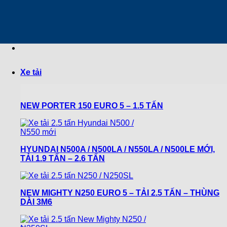
Chuyển
đến
nội
dung
Xe tải
NEW PORTER 150 EURO 5 – 1.5 TẤN
HYUNDAI N500A / N500LA / N550LA / N500LE MỚI,
TẢI 1.9 TẤN – 2.6 TẤN
NEW MIGHTY N250 EURO 5 – TẢI 2.5 TẤN – THÙNG
DÀI 3M6