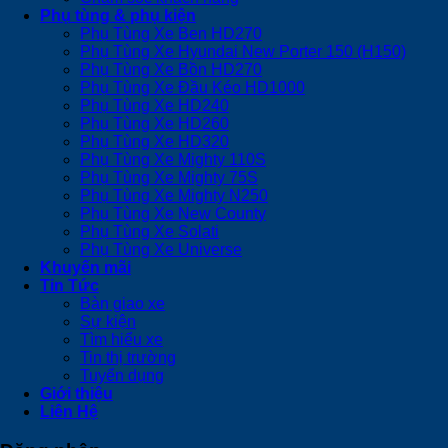
Phụ tùng & phụ kiện
Phụ Tùng Xe Ben HD270
Phụ Tùng Xe Hyundai New Porter 150 (H150)
Phụ Tùng Xe Bồn HD270
Phụ Tùng Xe Đầu Kéo HD1000
Phụ Tùng Xe HD240
Phụ Tùng Xe HD260
Phụ Tùng Xe HD320
Phụ Tùng Xe Mighty 110S
Phụ Tùng Xe Mighty 75S
Phụ Tùng Xe Mighty N250
Phụ Tùng Xe New County
Phụ Tùng Xe Solati
Phụ Tùng Xe Universe
Khuyến mãi
Tin Tức
Bàn giao xe
Sự kiện
Tìm hiểu xe
Tin thị trường
Tuyển dụng
Giới thiệu
Liên Hệ