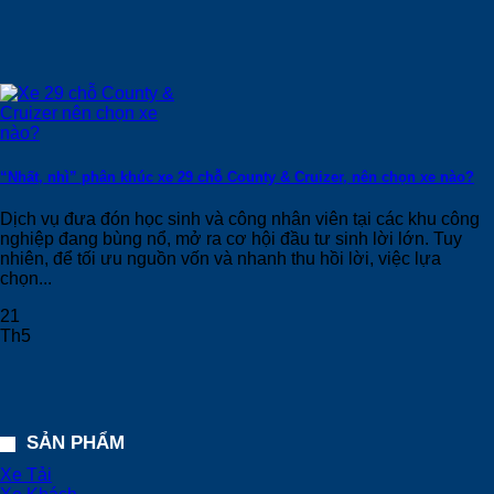
“Nhất, nhì” phân khúc xe 29 chỗ County & Cruizer, nên chọn xe nào?
Dịch vụ đưa đón học sinh và công nhân viên tại các khu công
nghiệp đang bùng nổ, mở ra cơ hội đầu tư sinh lời lớn. Tuy
nhiên, để tối ưu nguồn vốn và nhanh thu hồi lời, việc lựa
chọn...
21
Th5
SẢN PHẨM
Xe Tải