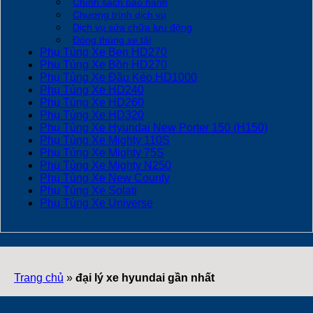
Chính sách bảo hành
Chương trình dịch vụ
Dịch vụ sửa chữa lưu động
Đóng thùng xe tải
Phụ Tùng Xe Ben HD270
Phụ Tùng Xe Bồn HD270
Phụ Tùng Xe Đầu Kéo HD1000
Phụ Tùng Xe HD240
Phụ Tùng Xe HD260
Phụ Tùng Xe HD320
Phụ Tùng Xe Hyundai New Porter 150 (H150)
Phụ Tùng Xe Mighty 110S
Phụ Tùng Xe Mighty 75S
Phụ Tùng Xe Mighty N250
Phụ Tùng Xe New County
Phụ Tùng Xe Solati
Phụ Tùng Xe Universe
Trang chủ
»
đại lý xe hyundai gần nhất