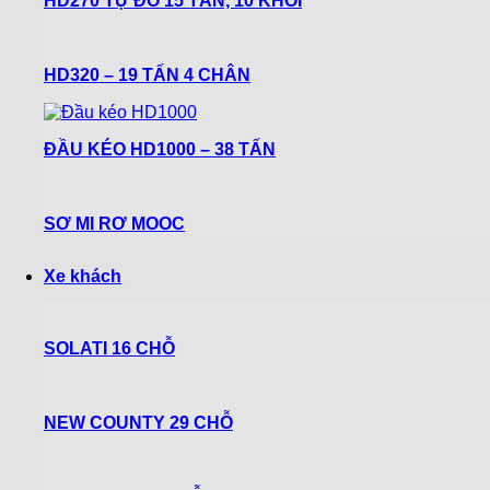
HD270 TỰ ĐỔ 15 TẤN, 10 KHỐI
HD320 – 19 TẤN 4 CHÂN
ĐẦU KÉO HD1000 – 38 TẤN
SƠ MI RƠ MOOC
Xe khách
SOLATI 16 CHỖ
NEW COUNTY 29 CHỖ