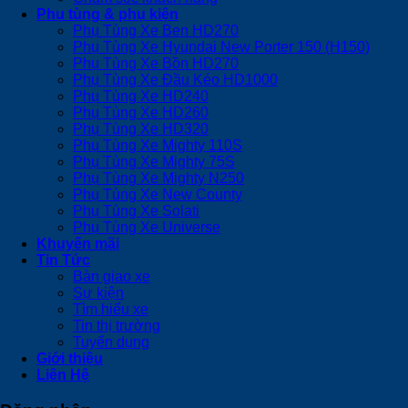
Phụ tùng & phụ kiện
Phụ Tùng Xe Ben HD270
Phụ Tùng Xe Hyundai New Porter 150 (H150)
Phụ Tùng Xe Bồn HD270
Phụ Tùng Xe Đầu Kéo HD1000
Phụ Tùng Xe HD240
Phụ Tùng Xe HD260
Phụ Tùng Xe HD320
Phụ Tùng Xe Mighty 110S
Phụ Tùng Xe Mighty 75S
Phụ Tùng Xe Mighty N250
Phụ Tùng Xe New County
Phụ Tùng Xe Solati
Phụ Tùng Xe Universe
Khuyến mãi
Tin Tức
Bàn giao xe
Sự kiện
Tìm hiểu xe
Tin thị trường
Tuyển dụng
Giới thiệu
Liên Hệ