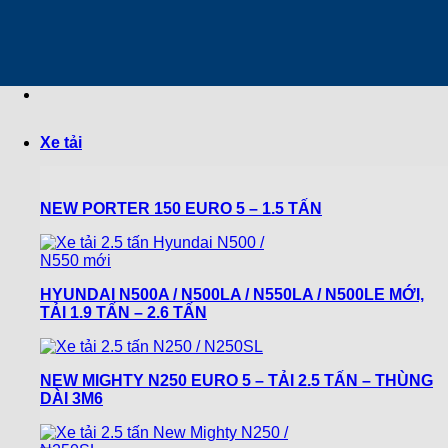
Chuyển
đến
nội
dung
Xe tải
NEW PORTER 150 EURO 5 – 1.5 TẤN
HYUNDAI N500A / N500LA / N550LA / N500LE MỚI,
TẢI 1.9 TẤN – 2.6 TẤN
NEW MIGHTY N250 EURO 5 – TẢI 2.5 TẤN – THÙNG
DÀI 3M6