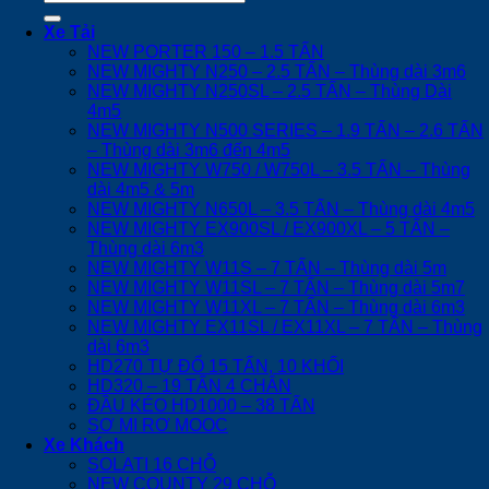
kiếm:
Xe Tải
NEW PORTER 150 – 1.5 TẤN
NEW MIGHTY N250 – 2.5 TẤN – Thùng dài 3m6
NEW MIGHTY N250SL – 2.5 TẤN – Thùng Dài
4m5
NEW MIGHTY N500 SERIES – 1.9 TẤN – 2.6 TẤN
– Thùng dài 3m6 đến 4m5
NEW MIGHTY W750 / W750L – 3.5 TẤN – Thùng
dài 4m5 & 5m
NEW MIGHTY N650L – 3.5 TẤN – Thùng dài 4m5
NEW MIGHTY EX900SL / EX900XL – 5 TẤN –
Thùng dài 6m3
NEW MIGHTY W11S – 7 TẤN – Thùng dài 5m
NEW MIGHTY W11SL – 7 TẤN – Thùng dài 5m7
NEW MIGHTY W11XL – 7 TẤN – Thùng dài 6m3
NEW MIGHTY EX11SL / EX11XL – 7 TẤN – Thùng
dài 6m3
HD270 TỰ ĐỔ 15 TẤN, 10 KHỐI
HD320 – 19 TẤN 4 CHÂN
ĐẦU KÉO HD1000 – 38 TẤN
SƠ MI RƠ MOOC
Xe Khách
SOLATI 16 CHỖ
NEW COUNTY 29 CHỖ