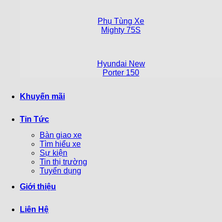
Phụ Tùng Xe
Mighty 75S
Hyundai New
Porter 150
Khuyến mãi
Tin Tức
Bàn giao xe
Tìm hiểu xe
Sự kiện
Tin thị trường
Tuyển dụng
Giới thiệu
Liên Hệ