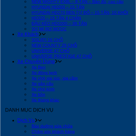
NEW MIGHTY EX8L – 8 TẤN – Bản đủ, cao cấp
HYUNDAI HD260 – 15 TẤN
HYUNDAI HD270 BEN TỰ ĐỔ – 15 TẤN, 10 KHỐI
HD320 – 19 TẤN 4 CHÂN
ĐẦU KÉO HD1000 – 38 TẤN
SƠ MI RƠ MOOC
Xe Khách
SOLATI 16 CHỖ
NEW COUNTY 29 CHỖ
UNIVERSE 47 CHỖ
UNIVERSE PRESTIGE 47 CHỖ
Xe Chuyên Dùng
Xe Ben
Xe đông lạnh
Xe chở gia súc, gia cầm
Xe gắn cẩu
Xe chở kính
Xe bồn
Xe thùng khác
DANH MỤC DỊCH VỤ
Dịch Vụ
Bảo dưỡng sửa chữa
Chăm sóc khách hàng