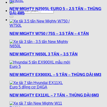
NEW MIGHTY N250SL EURO 5 – 2.5 TẤN – THÙNG
Tìm
DÀI 4M5
kiếm:
NEW MIGHTY W750 / 75S – 3.5 TẤN – 4 TẤN
NEW MIGHTY N650L 3 TẤN – 3.5 TẤN
NEW MIGHTY EX900XL – 5 TẤN – THÙNG DÀI 6M3
NEW MIGHTY EX11XL – 7 TẤN – THÙNG DÀI 6M3