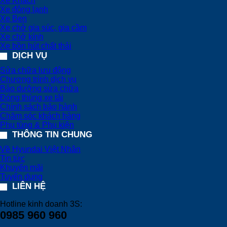
Xe Khách
Xe đông lạnh
Xe Ben
Xe chở gia súc, gia cầm
Xe chở kính
Xe bồn hút chất thải
DỊCH VỤ
Sửa chữa lưu động
Chương trình dịch vụ
Bảo dưỡng sửa chữa
Đóng thùng xe tải
Chính sách bảo hành
Chăm sóc khách hàng
Phụ tùng & Phụ kiện
THÔNG TIN CHUNG
Về Hyundai Việt Nhân
Tin tức
Khuyến mãi
Tuyển dụng
LIÊN HỆ
Hotline kinh doanh 3S:
0985 960 960