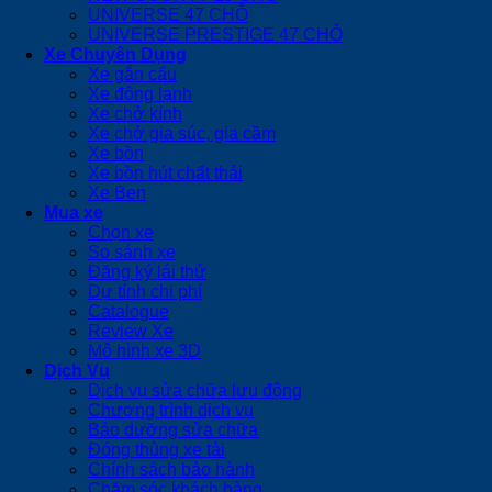
UNIVERSE 47 CHỖ
UNIVERSE PRESTIGE 47 CHỖ
Xe Chuyên Dụng
Xe gắn cẩu
Xe đông lạnh
Xe chở kính
Xe chở gia súc, gia cầm
Xe bồn
Xe bồn hút chất thải
Xe Ben
Mua xe
Chọn xe
So sánh xe
Đăng ký lái thử
Dự tính chi phí
Catalogue
Review Xe
Mô hình xe 3D
Dịch Vụ
Dịch vụ sửa chữa lưu động
Chương trình dịch vụ
Bảo dưỡng sửa chữa
Đóng thùng xe tải
Chính sách bảo hành
Chăm sóc khách hàng