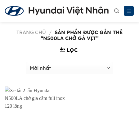
Chuyển
đến
nội
dung
TRANG CHỦ
/
SẢN PHẨM ĐƯỢC GẮN THẺ
“N500LA CHỞ GÀ VỊT”
LỌC