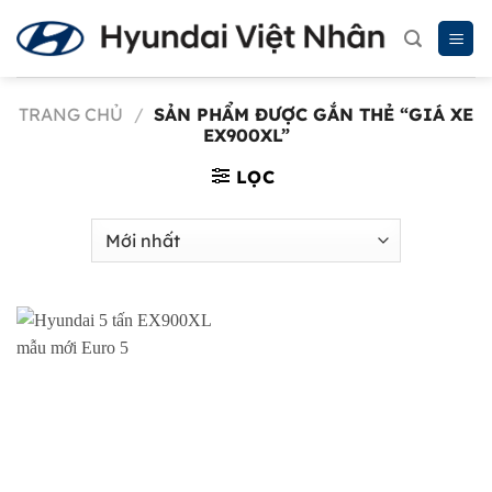
Chuyển
đến
nội
dung
TRANG CHỦ
/
SẢN PHẨM ĐƯỢC GẮN THẺ “GIÁ XE
EX900XL”
LỌC