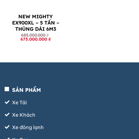
NEW MIGHTY
EX900XL – 5 TẤN –
THÙNG DÀI 6M3
685.000.000
₫
Original
Current
675.000.000
₫
price
price
was:
is:
685.000.000 ₫.
675.000.000 ₫.
SẢN PHẨM
Xe Tải
Xe Khách
Xe đông lạnh