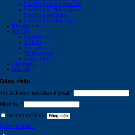
Phụ Tùng Xe Mighty N250
Phụ Tùng Xe New County
Phụ Tùng Xe Solati
Phụ Tùng Xe Universe
Khuyến mãi
Tin Tức
Bàn giao xe
Sự kiện
Tìm hiểu xe
Tin thị trường
Tuyển dụng
Giới thiệu
Liên Hệ
Đăng nhập
Tên tài khoản hoặc địa chỉ email
*
Mật khẩu
*
Ghi nhớ mật khẩu
Đăng nhập
Quên mật khẩu?