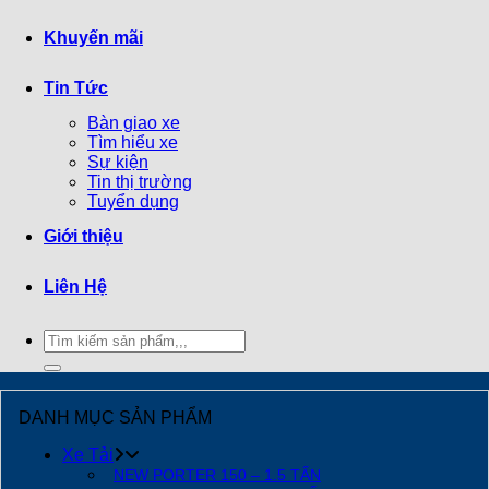
Khuyến mãi
Tin Tức
Bàn giao xe
Tìm hiểu xe
Sự kiện
Tin thị trường
Tuyển dụng
Giới thiệu
Liên Hệ
Tìm
kiếm:
DANH MỤC SẢN PHẨM
Xe Tải
NEW PORTER 150 – 1.5 TẤN