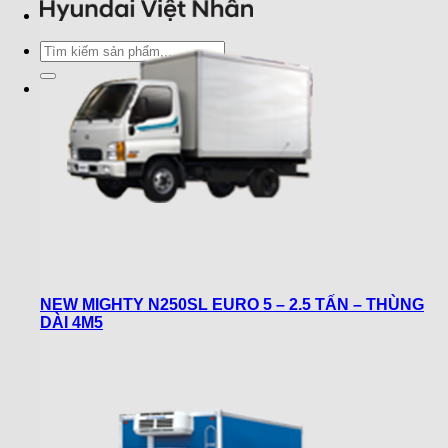
Tìm
kiếm:
NEW MIGHTY N250SL EURO 5 – 2.5 TẤN – THÙNG
DÀI 4M5