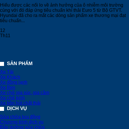
Hiểu được các nổi lo về ảnh hưởng của ô nhiễm môi trường
cùng với đó đáp ứng tiêu chuẩn khí thải Euro 5 từ Bộ GTVT.
Hyundai đã cho ra mắt các dòng sản phẩm xe thương mại đạt
tiêu chuẩn...
12
Th11
SẢN PHẨM
Xe Tải
Xe Khách
Xe đông lạnh
Xe Ben
Xe chở gia súc, gia cầm
Xe chở kính
Xe bồn hút chất thải
DỊCH VỤ
Sửa chữa lưu động
Chương trình dịch vụ
Bảo dưỡng sửa chữa