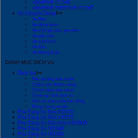
UNIVERSE 47 CHỖ
UNIVERSE PRESTIGE 47 CHỖ
Xe Chuyên Dùng
Xe Ben
Xe đông lạnh
Xe chở gia súc, gia cầm
Xe gắn cẩu
Xe chở kính
Xe bồn
Xe thùng khác
DANH MỤC DỊCH VỤ
Dịch Vụ
Bảo dưỡng sửa chữa
Chăm sóc khách hàng
Chính sách bảo hành
Chương trình dịch vụ
Dịch vụ sửa chữa lưu động
Đóng thùng xe tải
Phụ Tùng Xe Ben HD270
Phụ Tùng Xe Bồn HD270
Phụ Tùng Xe Đầu Kéo HD1000
Phụ Tùng Xe HD240
Phụ Tùng Xe HD260