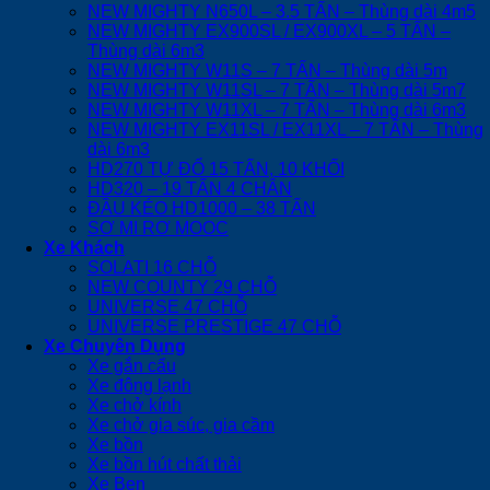
NEW MIGHTY N650L – 3.5 TẤN – Thùng dài 4m5
NEW MIGHTY EX900SL / EX900XL – 5 TẤN –
Thùng dài 6m3
NEW MIGHTY W11S – 7 TẤN – Thùng dài 5m
NEW MIGHTY W11SL – 7 TẤN – Thùng dài 5m7
NEW MIGHTY W11XL – 7 TẤN – Thùng dài 6m3
NEW MIGHTY EX11SL / EX11XL – 7 TẤN – Thùng
dài 6m3
HD270 TỰ ĐỔ 15 TẤN, 10 KHỐI
HD320 – 19 TẤN 4 CHÂN
ĐẦU KÉO HD1000 – 38 TẤN
SƠ MI RƠ MOOC
Xe Khách
SOLATI 16 CHỖ
NEW COUNTY 29 CHỖ
UNIVERSE 47 CHỖ
UNIVERSE PRESTIGE 47 CHỖ
Xe Chuyên Dụng
Xe gắn cẩu
Xe đông lạnh
Xe chở kính
Xe chở gia súc, gia cầm
Xe bồn
Xe bồn hút chất thải
Xe Ben