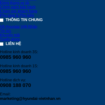
Đóng thùng xe tải
Chính sách bảo hành
Chăm sóc khách hàng
Phụ tùng & Phụ kiện
THÔNG TIN CHUNG
Về Hyundai Việt Nhân
Tin tức
Khuyến mãi
Tuyển dụng
LIÊN HỆ
Hotline kinh doanh 3S:
0985 960 960
Hotline kinh doanh 1S:
0985 960 960
Hotline dịch vụ:
0908 188 070
Email:
marketing@hyundai-vietnhan.vn