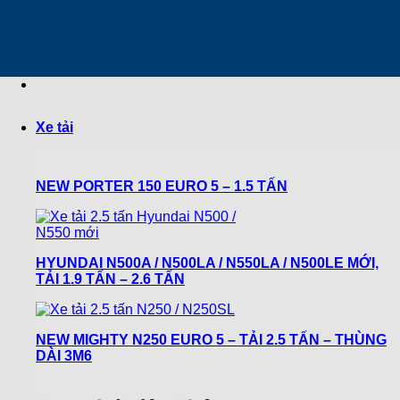
Chuyển
đến
nội
dung
Xe tải
NEW PORTER 150 EURO 5 – 1.5 TẤN
HYUNDAI N500A / N500LA / N550LA / N500LE MỚI,
TẢI 1.9 TẤN – 2.6 TẤN
NEW MIGHTY N250 EURO 5 – TẢI 2.5 TẤN – THÙNG
DÀI 3M6