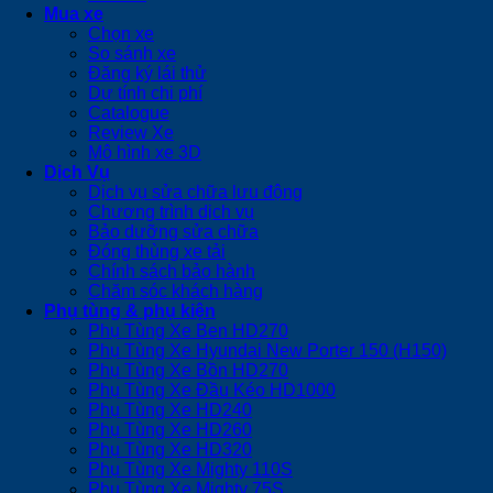
Mua xe
Chọn xe
So sánh xe
Đăng ký lái thử
Dự tính chi phí
Catalogue
Review Xe
Mô hình xe 3D
Dịch Vụ
Dịch vụ sửa chữa lưu động
Chương trình dịch vụ
Bảo dưỡng sửa chữa
Đóng thùng xe tải
Chính sách bảo hành
Chăm sóc khách hàng
Phụ tùng & phụ kiện
Phụ Tùng Xe Ben HD270
Phụ Tùng Xe Hyundai New Porter 150 (H150)
Phụ Tùng Xe Bồn HD270
Phụ Tùng Xe Đầu Kéo HD1000
Phụ Tùng Xe HD240
Phụ Tùng Xe HD260
Phụ Tùng Xe HD320
Phụ Tùng Xe Mighty 110S
Phụ Tùng Xe Mighty 75S