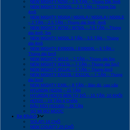
NEW MIGHTY N250 – 2.5 TẤN – Thùng Dài 3m6
NEW MIGHTY N250SL – 2.5 TẤN – Thùng Dài
4m5
NEW MIGHTY N500A / N500LA / N550LA / N500LE
– 2 TẤN – 2.5 TẤN – Thùng dài 3m6, 4m5
NEW MIGHTY W750 / W750L – 3.5 TẤN – Thùng
dài 4m5, 5m
NEW MIGHTY N650L 3 TẤN – 3.5 TẤN – Thùng
dài 4m5
NEW MIGHTY EX900SL / EX900XL – 5 TẤN –
Thùng dài 6m3
NEW MIGHTY W11S – 7 TẤN – Thùng dài 5m
NEW MIGHTY W11SL – 7 TẤN – Thùng dài 5m7
NEW MIGHTY W11XL – 7 TẤN – Thùng 6m3
NEW MIGHTY EX11SL / EX11XL – 7 TẤN – Thùng
dài 6m3
NEW MIGHTY EX8L – 8 TẤN – Bản đủ, cao cấp
HYUNDAI HD260 – 15 TẤN
HYUNDAI HD270 BEN TỰ ĐỔ – 15 TẤN, 10 KHỐI
HD320 – 19 TẤN 4 CHÂN
ĐẦU KÉO HD1000 – 38 TẤN
SƠ MI RƠ MOOC
Xe Khách
SOLATI 16 CHỖ
NEW COUNTY 29 CHỖ