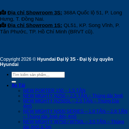
Địa chỉ Showroom 3S:
368A Quốc lộ 51, P. Long
Hưng, T. Đồng Nai.
Địa chỉ Showroom 1S:
QL51, KP. Song Vĩnh, P.
Tân Phước, TP. Hồ Chí Minh (BRVT cũ).
Copyright 2026 ©
Hyundai Đại lý 3S - Đại lý ủy quyền
Hyundai
Tìm
kiếm:
Xe Tải
NEW PORTER 150 – 1.5 TẤN
NEW MIGHTY N250 – 2.5 TẤN – Thùng dài 3m6
NEW MIGHTY N250SL – 2.5 TẤN – Thùng Dài
4m5
NEW MIGHTY N500 SERIES – 1.9 TẤN – 2.6 TẤN
– Thùng dài 3m6 đến 4m5
NEW MIGHTY W750 / W750L – 3.5 TẤN – Thùng
dài 4m5 & 5m