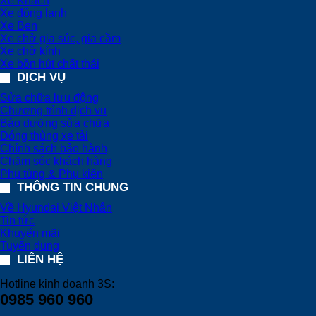
Xe Khách
Xe đông lạnh
Xe Ben
Xe chở gia súc, gia cầm
Xe chở kính
Xe bồn hút chất thải
DỊCH VỤ
Sửa chữa lưu động
Chương trình dịch vụ
Bảo dưỡng sửa chữa
Đóng thùng xe tải
Chính sách bảo hành
Chăm sóc khách hàng
Phụ tùng & Phụ kiện
THÔNG TIN CHUNG
Về Hyundai Việt Nhân
Tin tức
Khuyến mãi
Tuyển dụng
LIÊN HỆ
Hotline kinh doanh 3S:
0985 960 960