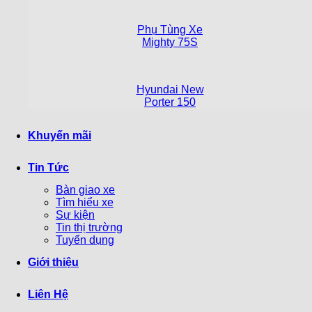
Phụ Tùng Xe
Mighty 75S
Hyundai New
Porter 150
Khuyến mãi
Tin Tức
Bàn giao xe
Tìm hiểu xe
Sự kiện
Tin thị trường
Tuyển dụng
Giới thiệu
Liên Hệ