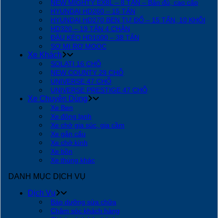
NEW MIGHTY EX8L – 8 TẤN – Bản đủ, cao cấp
HYUNDAI HD260 – 15 TẤN
HYUNDAI HD270 BEN TỰ ĐỔ – 15 TẤN, 10 KHỐI
HD320 – 19 TẤN 4 CHÂN
ĐẦU KÉO HD1000 – 38 TẤN
SƠ MI RƠ MOOC
Xe Khách
SOLATI 16 CHỖ
NEW COUNTY 29 CHỖ
UNIVERSE 47 CHỖ
UNIVERSE PRESTIGE 47 CHỖ
Xe Chuyên Dùng
Xe Ben
Xe đông lạnh
Xe chở gia súc, gia cầm
Xe gắn cẩu
Xe chở kính
Xe bồn
Xe thùng khác
DANH MỤC DỊCH VỤ
Dịch Vụ
Bảo dưỡng sửa chữa
Chăm sóc khách hàng