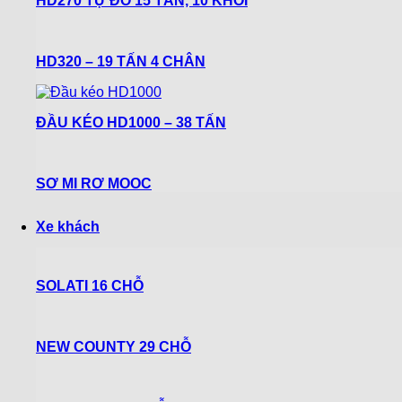
HD270 TỰ ĐỔ 15 TẤN, 10 KHỐI
HD320 – 19 TẤN 4 CHÂN
ĐẦU KÉO HD1000 – 38 TẤN
SƠ MI RƠ MOOC
Xe khách
SOLATI 16 CHỖ
NEW COUNTY 29 CHỖ