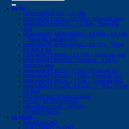
kiếm:
Xe Tải
NEW PORTER 150 – 1.5 TẤN
NEW MIGHTY N250 – 2.5 TẤN – Thùng dài 3m6
NEW MIGHTY N250SL – 2.5 TẤN – Thùng Dài
4m5
NEW MIGHTY N500 SERIES – 1.9 TẤN – 2.6 TẤN
– Thùng dài 3m6 đến 4m5
NEW MIGHTY W750 / W750L – 3.5 TẤN – Thùng
dài 4m5 & 5m
NEW MIGHTY N650L – 3.5 TẤN – Thùng dài 4m5
NEW MIGHTY EX900SL / EX900XL – 5 TẤN –
Thùng dài 6m3
NEW MIGHTY W11S – 7 TẤN – Thùng dài 5m
NEW MIGHTY W11SL – 7 TẤN – Thùng dài 5m7
NEW MIGHTY W11XL – 7 TẤN – Thùng dài 6m3
NEW MIGHTY EX11SL / EX11XL – 7 TẤN – Thùng
dài 6m3
HD270 TỰ ĐỔ 15 TẤN, 10 KHỐI
HD320 – 19 TẤN 4 CHÂN
ĐẦU KÉO HD1000 – 38 TẤN
SƠ MI RƠ MOOC
Xe Khách
SOLATI 16 CHỖ
NEW COUNTY 29 CHỖ