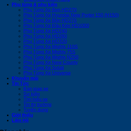
Phụ tùng & phụ kiện
Phụ Tùng Xe Ben HD270
Phụ Tùng Xe Hyundai New Porter 150 (H150)
Phụ Tùng Xe Bồn HD270
Phụ Tùng Xe Đầu Kéo HD1000
Phụ Tùng Xe HD240
Phụ Tùng Xe HD260
Phụ Tùng Xe HD320
Phụ Tùng Xe Mighty 110S
Phụ Tùng Xe Mighty 75S
Phụ Tùng Xe Mighty N250
Phụ Tùng Xe New County
Phụ Tùng Xe Solati
Phụ Tùng Xe Universe
Khuyến mãi
Tin Tức
Bàn giao xe
Sự kiện
Tìm hiểu xe
Tin thị trường
Tuyển dụng
Giới thiệu
Liên Hệ