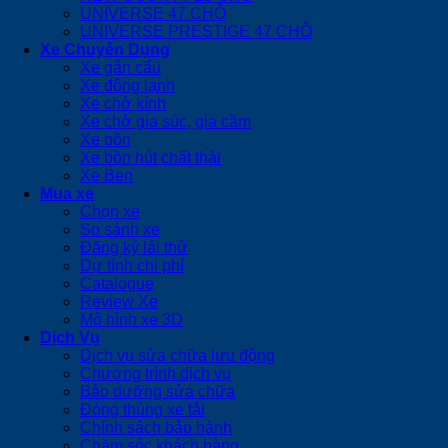
UNIVERSE 47 CHỖ
UNIVERSE PRESTIGE 47 CHỖ
Xe Chuyên Dụng
Xe gắn cẩu
Xe đông lạnh
Xe chở kính
Xe chở gia súc, gia cầm
Xe bồn
Xe bồn hút chất thải
Xe Ben
Mua xe
Chọn xe
So sánh xe
Đăng ký lái thử
Dự tính chi phí
Catalogue
Review Xe
Mô hình xe 3D
Dịch Vụ
Dịch vụ sửa chữa lưu động
Chương trình dịch vụ
Bảo dưỡng sửa chữa
Đóng thùng xe tải
Chính sách bảo hành
Chăm sóc khách hàng