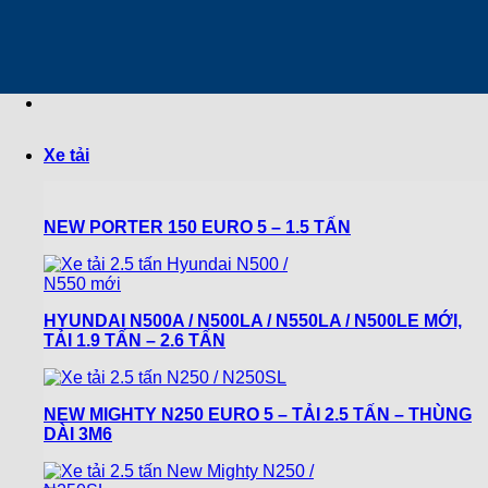
Chuyển
đến
nội
dung
Xe tải
NEW PORTER 150 EURO 5 – 1.5 TẤN
HYUNDAI N500A / N500LA / N550LA / N500LE MỚI,
TẢI 1.9 TẤN – 2.6 TẤN
NEW MIGHTY N250 EURO 5 – TẢI 2.5 TẤN – THÙNG
DÀI 3M6