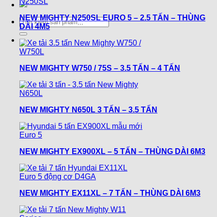
NEW MIGHTY N250SL EURO 5 – 2.5 TẤN – THÙNG
Tìm
DÀI 4M5
kiếm:
NEW MIGHTY W750 / 75S – 3.5 TẤN – 4 TẤN
NEW MIGHTY N650L 3 TẤN – 3.5 TẤN
NEW MIGHTY EX900XL – 5 TẤN – THÙNG DÀI 6M3
NEW MIGHTY EX11XL – 7 TẤN – THÙNG DÀI 6M3