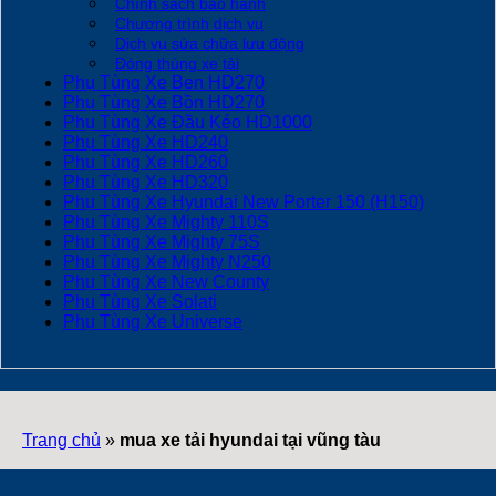
Chính sách bảo hành
Chương trình dịch vụ
Dịch vụ sửa chữa lưu động
Đóng thùng xe tải
Phụ Tùng Xe Ben HD270
Phụ Tùng Xe Bồn HD270
Phụ Tùng Xe Đầu Kéo HD1000
Phụ Tùng Xe HD240
Phụ Tùng Xe HD260
Phụ Tùng Xe HD320
Phụ Tùng Xe Hyundai New Porter 150 (H150)
Phụ Tùng Xe Mighty 110S
Phụ Tùng Xe Mighty 75S
Phụ Tùng Xe Mighty N250
Phụ Tùng Xe New County
Phụ Tùng Xe Solati
Phụ Tùng Xe Universe
Trang chủ
»
mua xe tải hyundai tại vũng tàu