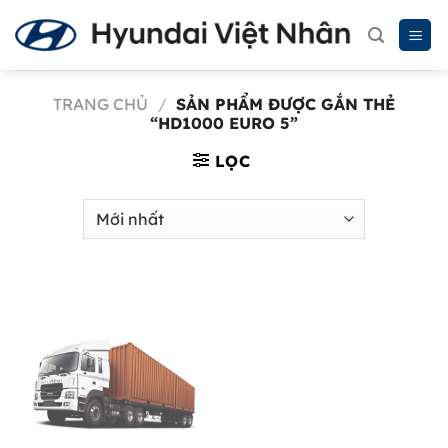
Chuyển
đến
nội
dung
TRANG CHỦ
/
SẢN PHẨM ĐƯỢC GẮN THẺ
“HD1000 EURO 5”
LỌC