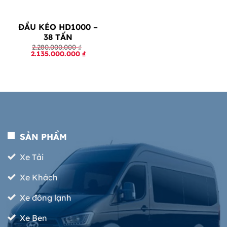
ĐẦU KÉO HD1000 –
38 TẤN
2.280.000.000
₫
Original
Current
2.135.000.000
₫
price
price
was:
is:
2.280.000.000 ₫.
2.135.000.000 ₫.
SẢN PHẨM
Xe Tải
Xe Khách
Xe đông lạnh
Xe Ben